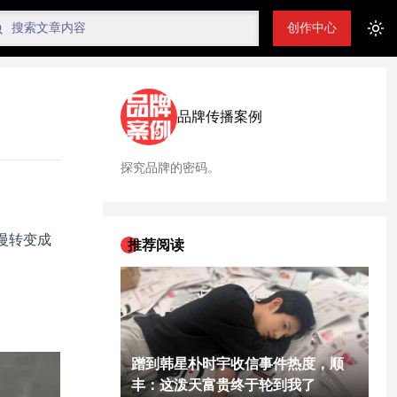
创作中心
Tog
品牌传播案例
探究品牌的密码。
慢转变成
推荐阅读
蹭到韩星朴时宇收信事件热度，顺
丰：这泼天富贵终于轮到我了