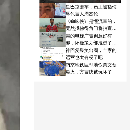
星巴克翻车，员工被指侮
辱代言人周杰伦
《蜘蛛侠》是懂流量的，
竟然找佛得角门将拍宣传
片
美的电梯广告创意好有
趣，怀疑策划部混进了天
才
神回复爆笑出圈，全家的
运营也太有梗了吧
南京地铁巨型地铁票文创
爆火，方言快被玩坏了