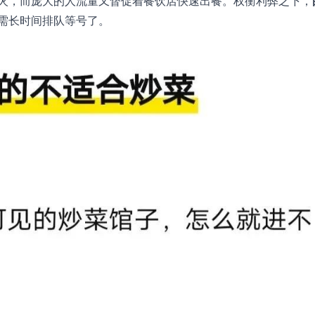
火，而庞大的人流量又督促着餐饮店快速出餐。权衡利弊之下，
需长时间排队等号了。