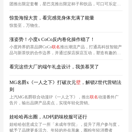
团推出限定套餐，星巴克推出限定杯子和饮品，可口可乐定制
圣诞罐、乐乐茶与波司登跨界
联名
、时代啤酒×网易云音乐推
出圣诞歌单，野兽派上线圣诞新品，玩转圣诞，吸引消费者。
惊蛰海报大赏，看完感觉身体充满了能量
惊蛰至，万物生。
涨姿势！小度x CoCo反内卷化操作稳了！
小度跨界奶茶品牌CoCo
联名
推出潮流产品，打通高科技智能产
品与新茶饮的合作边界，并通过探店探店互动，塑造有趣的品
牌形象，赢得
品
效合一的效果。
看完这些大厂的端午礼盒设计，我羡慕哭了
MG名爵x《一人之下》打破次元
壁
，解锁Z世代营销法
则
上汽MG名爵联合动漫IP《一人之下》，推出
联名
动漫番外广
告片，输出品牌产品卖点，实现年轻化营销。
娃哈哈再出圈，AD钙奶味校服可还行
娃哈哈创意成立了一所「未成年学院」，提升了用户参与度，
赋予了品牌更多活力、年轻的外在形象，圈粉年轻消费者