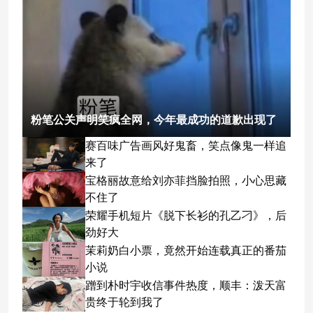
粉笔公关声明笑疯全网，今年最成功的道歉出现了
赛百味广告画风好鬼畜，笑点像鬼一样追
来了
宝格丽故意给刘亦菲挡脸拍照，小心思藏
不住了
荣耀手机短片《脱下长衫的孔乙刁》，后
劲好大
茉莉奶白小票，竟然开始连载真正的番茄
小说
蹭到朴时宇收信事件热度，顺丰：泼天富
贵终于轮到我了