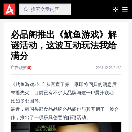
Toggle t
必品阁推出《鱿鱼游戏》解
谜活动，这波互动玩法我给
满分
广告观察
2024-12-23 21:30
《鱿鱼游戏2》自从官宣了第二季即将回归的消息后，
未播先火，目前已有不少大品牌与这一IP展开联动，
比如多邻国等。
最近，韩国头部食品品牌必品阁也与其开启了一波合
作，推出了一项极具创意的解谜活动。