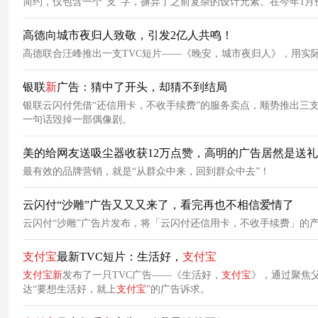
简约，仅包含一个“支”字，摒弃了之前复杂的设计元素。在今年1月
掉了外框与文字，仅保留最具辨识度的“支”字标识，整体的线条更
高德向城市夜归人致敬，引发2亿人共鸣！
高德联合汪峰推出一支TVC短片——《晚安，城市夜归人》，用实
银联
新
广告：猜中了开头，却猜不到结局
银联云闪付凭借“还信用卡，不收手续费”的服务卖点，顺势推出三
一句话毁掉一部偶像剧。
美的给网友送吸尘器收获12万点赞，高明的广告居然是送礼
最有效的品牌营销，就是“从群众中来，回到群众中去”！
云闪付“沙雕”广告又又又来了，看完再也不相信爱情了
云闪付“沙雕”广告片发布，将「云闪付还信用卡，不收手续费」的
支付宝
最新TVC短片：生活好，
支付宝
支付宝
新
发布了一只TVC广告——《生活好，
支付宝
》，通过聚焦
达“要想生活好，就上
支付宝
”的广告诉求。