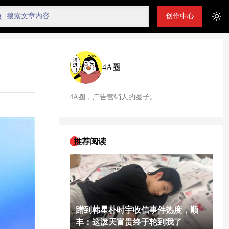
创作中心
Tog
4A圈
4A圈，广告营销人的圈子。
推荐阅读
蹭到韩星朴时宇收信事件热度，顺
丰：这泼天富贵终于轮到我了