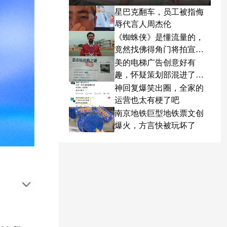
星巴克翻车，员工被指侮
辱代言人周杰伦
《蜘蛛侠》是懂流量的，
竟然找佛得角门将拍宣传
片
美的电梯广告创意好有
趣，怀疑策划部混进了天
才
神回复爆笑出圈，全家的
运营也太有梗了吧
南京地铁巨型地铁票文创
爆火，方言快被玩坏了