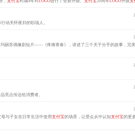
份，
支付宝
时隔4年对
LOGO
进行了全新升级。
支付宝
20周年
LOGO
升级
支
流畅现代，并引入立体光，增加通透感和流动感。
际行动关怀夜归的职场人。
支玛丽苏偶像剧短片——《疼痛青春》，讲述了三个关于分手的故事，完
产品亮点传达给消费者。
父母与子女在日常生活中使用
支付宝
的场景，让受众从中认知
支付宝
的更