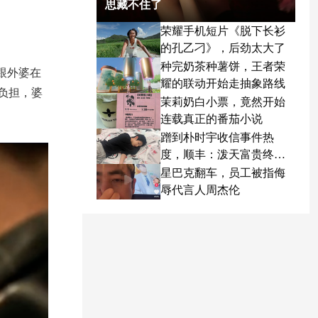
思藏不住了
荣耀手机短片《脱下长衫
的孔乙刁》，后劲太大了
种完奶茶种薯饼，王者荣
跟外婆在
耀的联动开始走抽象路线
负担，婆
茉莉奶白小票，竟然开始
连载真正的番茄小说
蹭到朴时宇收信事件热
度，顺丰：泼天富贵终于
轮到我了
星巴克翻车，员工被指侮
辱代言人周杰伦