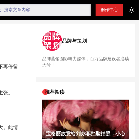
创作中心
Tog
品牌与策划
品牌营销圈影响力媒体，百万品牌建设者必读
大号！
不再停留
推荐阅读
主张。
大。此情
宝格丽故意给刘亦菲挡脸拍照，小心