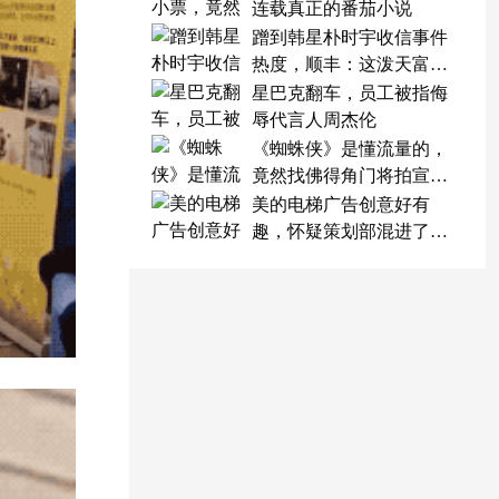
连载真正的番茄小说
蹭到韩星朴时宇收信事件
热度，顺丰：这泼天富贵
终于轮到我了
星巴克翻车，员工被指侮
辱代言人周杰伦
《蜘蛛侠》是懂流量的，
竟然找佛得角门将拍宣传
片
美的电梯广告创意好有
趣，怀疑策划部混进了天
才