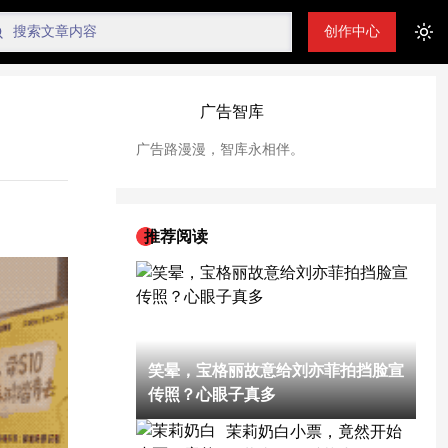
创作中心
Tog
广告智库
广告路漫漫，智库永相伴。
推荐阅读
笑晕，宝格丽故意给刘亦菲拍挡脸宣
传照？心眼子真多
茉莉奶白小票，竟然开始