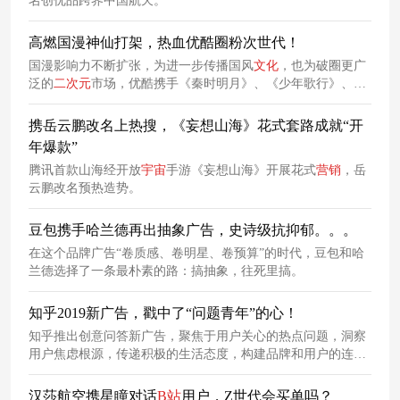
名创优品跨界中国航天。
高燃国漫神仙打架，热血优酷圈粉次世代！
国漫影响力不断扩张，为进一步传播国风
文化
，也为破圈更广
泛的
二次元
市场，优酷携手《秦时明月》、《少年歌行》、
《雏蜂》、两点十分动漫主创走进西安建筑科技大学，通过国
漫创作故事解密以及精彩绝伦的cos表演赋能国漫活力，激发年
携岳云鹏改名上热搜，《妄想山海》花式套路成就“开
轻群体的青春热血共鸣。
年爆款”
腾讯首款山海经开放
宇宙
手游《妄想山海》开展花式
营销
，岳
云鹏改名预热造势。
豆包携手哈兰德再出抽象广告，史诗级抗抑郁。。。
在这个品牌广告“卷质感、卷明星、卷预算”的时代，豆包和哈
兰德选择了一条最朴素的路：搞抽象，往死里搞。
知乎2019新广告，戳中了“问题青年”的心！
知乎推出创意问答新广告，聚焦于用户关心的热点问题，洞察
用户焦虑根源，传递积极的生活态度，构建品牌和用户的连
接。
汉莎航空携星瞳对话
B
站
用户，Z世代会买单吗？