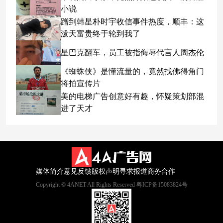
小说
蹭到韩星朴时宇收信事件热度，顺丰：这
泼天富贵终于轮到我了
星巴克翻车，员工被指侮辱代言人周杰伦
《蜘蛛侠》是懂流量的，竟然找佛得角门
将拍宣传片
美的电梯广告创意好有趣，怀疑策划部混
进了天才
媒体简介
意见反馈
版权声明
寻求报道
商务合作
Copyright © 4ANET All Rights Reserved 粤ICP备15083824号