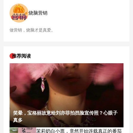
烧脑营销
做营销，烧脑才是真爱。
推荐阅读
笑晕，宝格丽故意给刘亦菲拍挡脸宣传照？心眼子
真多
茉莉奶白小票，竟然开始连载真正的番茄