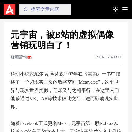
Toggle t
元宇宙，被B站的虚拟偶像
营销玩明白了！
烧脑营销
2021-11-24 13:11
科幻小说家尼尔·斯蒂芬森1992年在《雪崩》一书中描
述了一个超现实主义的数字空间“Metaverse”，这个世
界与现实世界类似，但却又与之相平行，在这里人们
能够通过VR、AR等技术彼此交互，进而影响现实世
界。
随着Facebook正式更名Meta，元宇宙第一股Roblox以
接近400亿美元的市值上市，元宇宙开始成为各大品牌