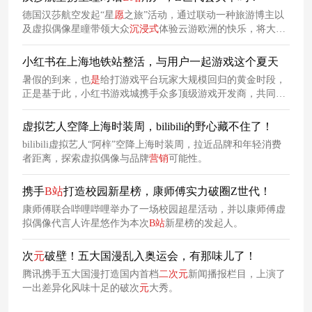
德国汉莎航空发起“星
愿
之旅”活动，通过联动一种旅游博主以
及虚拟偶像星瞳带领大众
沉浸
式
体验云游欧洲的快乐，将大众
内心对于欧洲旅行的欲望释放出来的同时，也提升了汉莎航空
的知名度与认知度。
小红书在上海地铁站整活，与用户一起游戏这个夏天
暑假的到来，也
是
给打游戏平台玩家大规模回归的黄金时段，
正是基于此，小红书游戏城携手众多顶级游戏开发商，共同呈
献「游戏这个夏天」——一场专为游戏发烧友定制的暑期狂欢
节。
虚拟艺人空降上海时装周，bilibili的野心藏不住了！
bilibili虚拟艺人“阿梓”空降上海时装周，拉近品牌和年轻消费
者距离，探索虚拟偶像与品牌
营销
可能性。
携手
B
站
打造校园新星榜，康师傅实力破圈Z世代！
康师傅联合哔哩哔哩举办了一场校园超星活动，并以康师傅虚
拟偶像代言人许星悠作为本次
B
站
新星榜的发起人。
次
元
破壁！五大国漫乱入奥运会，有那味儿了！
腾讯携手五大国漫打造国内首档
二次元
新闻播报栏目，上演了
一出差异化风味十足的破次
元
大秀。