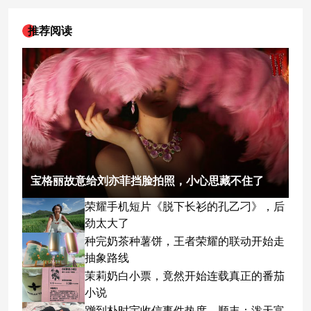
推荐阅读
宝格丽故意给刘亦菲挡脸拍照，小心思藏不住了
荣耀手机短片《脱下长衫的孔乙刁》，后
劲太大了
种完奶茶种薯饼，王者荣耀的联动开始走
抽象路线
茉莉奶白小票，竟然开始连载真正的番茄
小说
蹭到朴时宇收信事件热度，顺丰：泼天富