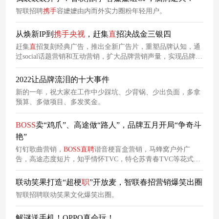
智联招聘
携手
容嬷嬷由内而外实力圈粉年轻用户。
从焕新IP到
携手
央视
，赶集
直
招决战金三银四
赶集
直
招复刻经典广告，推出全新广告片，重塑品牌认知，通
过social话题营销和互动营销，扩大品牌营销声量，实现品牌形
象焕新。
2022让品牌流泪的十大事件
新的一年，祝大家在工作中少踩坑、少背锅、少出负面，多拿
预算、多做项目、多发奖金。
BOSS
卖“鸡爪”、高途做“路人”，品牌五月开局“争奇斗
艳”
钉钉歌曲营销，
BOSS
直
聘
谐音梗盲盒营销，马蜂窝户外广
告，高途态度短片，知乎情怀TVC，特仑苏青春TVC等花式营
销成功实现五月节点营销。
联动笑果打造“超梗
职
”开放麦，智联春招营销爆笑出圈
智联招聘联动笑果文化爆笑出圈。
解谜送手机！OPPO真会玩！