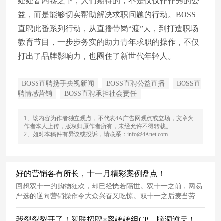
处处皆内卷之下，人们期待的，不是仅仅作作秀的公
益，而是能够切实帮助解决求职问题的行动。BOSS
直聘此番系列行动，从直播带岗“渡”人，到打造职场
教育节目，一步步务实的助力青年求职的操作，不仅
打出了品牌影响力，也圈住了新世代年轻人。
BOSS直聘携手央视新闻
BOSS直聘公益直播
BOSS直
聘情感营销
BOSS直聘承担社会责任
1、该内容为作者独立观点，不代表4A广告网观点或立场，文章为
作者本人上传，版权归原作者所有，未经允许不得转载。
2、如对本稿件有异议或投诉，请联系：info@4Anet.com
好的营销各有所长，十一月精彩案例盘点！
回想双十一的购物狂欢，却已经恍若隔世。双十一之前，网易
严选的逆向营销操作令大众兴奋又吃惊。双十一之后麦当劳打
呵欠送咖啡的大动作引得全民“上头”。接下来，来盘点下这个
月的出圈营销案例。
我裂裂裂开了！智联招聘×容嬷嬷组CP，脑洞逆天！