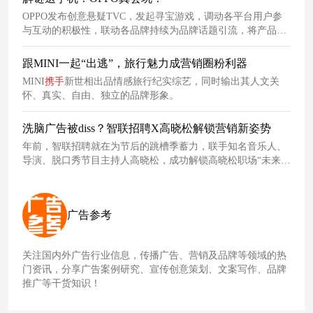
OPPO发布创意悬疑TVC，发起寻宝游戏，调动各平台用户参
与互动的积极性，联动各品牌持续为品牌话题引流，将产品卖
点广泛传播给消费群体。
跟MINI一起“出逃”，旅行魅力成营销圈粉利器
MINI
携手
新世相出品情感旅行纪实综艺，同时输出其人文关
怀、真实、自由、独立的品牌形象。
洗脑广告被diss？智联招聘X高晓松解锁营销新姿势
年前，智联招聘就在为节后的跳槽季蓄力，联手知名音乐人、
导演、脱口秀节目主持人高晓松，成功解锁高晓松职场“未来规
划师”的新身份，并以“上智联，你更
值
”的品牌诉求，推出TVC
短片、系列海报宣传，打通线上线下多场景营销。
广告参考
关注国内外广告行业信息，传播广告、营销及品牌等领域的热
门资讯，分享广告案例研究、宣传创意策划、文案写作、品牌
推广等干货知识！