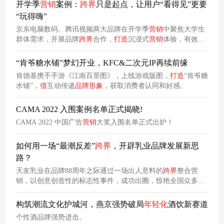
开学季
营销
案例：
跨
界
只是起点，让用户“看得见”更要
“玩得嗨”
京东电脑数码、腾讯视频两大品牌在开学季
营销
中聚焦大学生
群体需求，开展品牌
跨
界
合作，
打造
沉浸式
营销
体验，有效实
现
营销
效果。
“肯爷糖水铺”梦幻开业，KFC&二次元IP再续前缘
肯德基携手手游《江南百景图》，上线游戏版图，
打造
“肯爷糖
水铺”，
借
互动传递
品牌形象
，获取消费者认同和好感。
CAMA 2022 入围案例名单正式揭晓!
CAMA 2022 中国广告
营销
大奖入围名单正式出炉！
​如何用一场“最潮反差”
跨
界
，开辟乳业品牌发展新思
路？
天友乳业在品牌88周年之际通过一场出人意料的
跨
界
整合营
销，以创意创造性的标志性事件，成功出圈，惊艳全国众多新
“轻”年，推动品牌实现
年轻化
。
构筑潮流文化护城河，燕京强势破局
年轻化
酒饮新赛道
个性酒品牌强势进击。