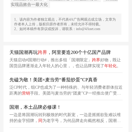
实现品效合一最大化
1、该内容为作者独立观点，不代表4A广告网观点或立场，文章为
作者本人上传，版权归原作者所有，未经允许不得转载。
2、如对本稿件有异议或投诉，请联系：info@4Anet.com
天猫国潮再玩
跨
界
，阿里要造200个十亿国产品牌
天猫启动#国潮行动#，推出多组「国潮限定」
跨
界
好物，既让
国货品牌逐渐走入年轻人的心里，，也让品牌实现了
年轻化
。
先磕为敬！美团×麦当劳“番茄炒蛋”CP真香
泛CP时代，组CP也成为了一种特殊的、与年轻消费者群体拉近
距离的
营销
手段。美团与麦当劳的“团麦”CP一经推出便广受好
评，引发广泛讨论。
国潮，本土品牌必修课！
一边是将国潮玩转到极致的时代新宠，一边是摇摇欲坠难以维
持的金字招牌，
同
为老字号，为何品牌走向截然相反，国潮复
兴下的老字号出路究竟是什么？