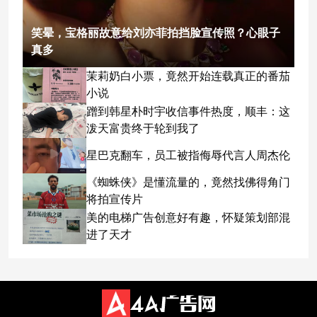
笑晕，宝格丽故意给刘亦菲拍挡脸宣传照？心眼子
真多
茉莉奶白小票，竟然开始连载真正的番茄
小说
蹭到韩星朴时宇收信事件热度，顺丰：这
泼天富贵终于轮到我了
星巴克翻车，员工被指侮辱代言人周杰伦
《蜘蛛侠》是懂流量的，竟然找佛得角门
将拍宣传片
美的电梯广告创意好有趣，怀疑策划部混
进了天才