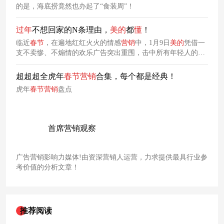
的是，海底捞竟然也办起了“食装周”！
过年
不想回家的N条理由，
美的
都
懂
！
临近
春节
，在遍地红红火火的情感
营销
中，1月9日
美的
凭借一
支不卖惨、不煽情的欢乐广告突出重围，击中所有年轻人的
心。
超超超全虎年
春节
营销
合集，每个都是经典！
虎年
春节
营销
盘点
首席营销观察
广告营销影响力媒体!由资深营销人运营，力求提供最具行业参
考价值的分析文章！
推荐阅读