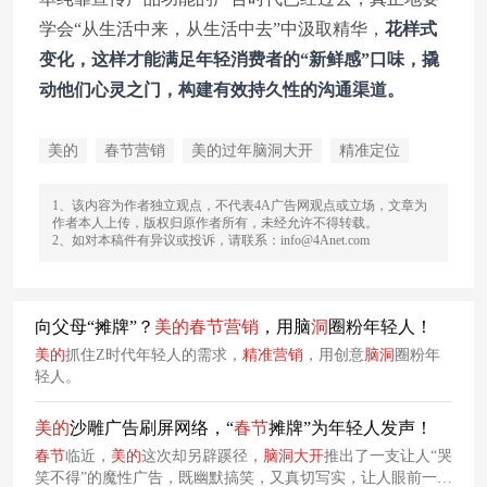
学会“从生活中来，从生活中去”中汲取精华，
花样式
变化，这样才能满足年轻消费者的“新鲜感”口味，撬
动他们心灵之门，构建有效持久性的沟通渠道。
美的
春节营销
美的过年脑洞大开
精准定位
1、该内容为作者独立观点，不代表4A广告网观点或立场，文章为
作者本人上传，版权归原作者所有，未经允许不得转载。
2、如对本稿件有异议或投诉，请联系：info@4Anet.com
向父母“摊牌”？
美的
春节
营销
，用脑
洞
圈粉年轻人！
美的
抓住Z时代年轻人的需求，
精准
营销
，用创意
脑
洞
圈粉年
轻人。
美的
沙雕广告刷屏网络，“
春节
摊牌”为年轻人发声！
春节
临近，
美的
这次却另辟蹊径，
脑
洞
大
开
推出了一支让人“哭
笑不得”的魔性广告，既幽默搞笑，又真切写实，让人眼前一