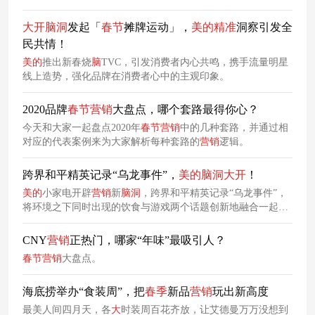
亮，一起来看看。
大
开
脑
洞
发起「
春节
摊牌运动」，
美的
精准
洞察引发全
民共情！
美的
推出新春烧
脑
TVC，引发消费者内心共鸣，携手流量明星
线上造势，强化品牌在消费者心中的主观印象。
2020品牌
春节
营销
大盘点，哪个套路最得你心？
今天和大家一起盘点2020年
春节
营销
中的几种套路，并通过相
对应的代表案例来为大家解析每种套路的
营销
逻辑。
跨界和平精英记录“乌龙事件”，
美的
脑
洞
大
开
！
美的
小家电开辟
营销
新
脑
洞
，跨界和平精英记录“乌龙事件”，
将环境之下同时出现的饮食与游戏两个话题创新地融合一起，
以
脑
洞
跨界迎接这个团聚为核心的牛年
春节
。
CNY
营销
正热门，哪家“年味”最吸引人？
春节
营销
大盘点。
海底捞举办“食装周”，把
春季
新品
营销
玩出新高度
最美人间四月天，各
大
时装周百花齐放，让艾德曼万万没想到