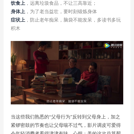
饮食上
，远离垃圾食品，不让三高靠近；
身体上
，为了老当益壮，要时刻锻炼身体
症状上
，防止老年痴呆，脑袋不能发呆，多读书多玩
积木
当这些我们熟悉的“父母行为”反转到父母身上，加之
紧锣密鼓的节奏也让父母喘不过气，影片调皮可爱得
令年轻消费者看得津津有味，心想：美的这次总算帮