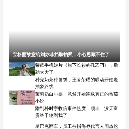
宝格丽故意给刘亦菲挡脸拍照，小心思藏不住了
荣耀手机短片《脱下长衫的孔乙刁》，后
劲太大了
种完奶茶种薯饼，王者荣耀的联动开始走
抽象路线
茉莉奶白小票，竟然开始连载真正的番茄
小说
蹭到朴时宇收信事件热度，顺丰：泼天富
贵终于轮到我了
星巴克翻车，员工被指侮辱代言人周杰伦