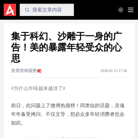
Toggle t
集于科幻、沙雕于一身的广
告！美的暴露年轻受众的心
思
首席营销观察
2020-01-15 17:30
#为什么年味越来越淡了#
前日，此问题上了微博热搜榜！同类似的话题，灵魂
年年备受拷问。不仅文导，想必众多年轻消费者也会
如此。