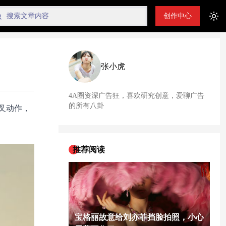
创作中心
Tog
张小虎
4A圈资深广告狂，喜欢研究创意，爱聊广告
的所有八卦
叉动作，
推荐阅读
宝格丽故意给刘亦菲挡脸拍照，小心