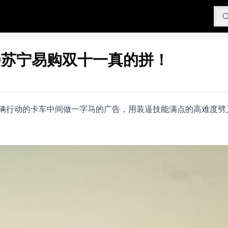
19苏宁易购双十一真的拼！
辆行动的卡车中间做一字马的广告，用装逼技能满点的高难度劈