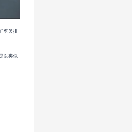
们劈叉排
是以类似