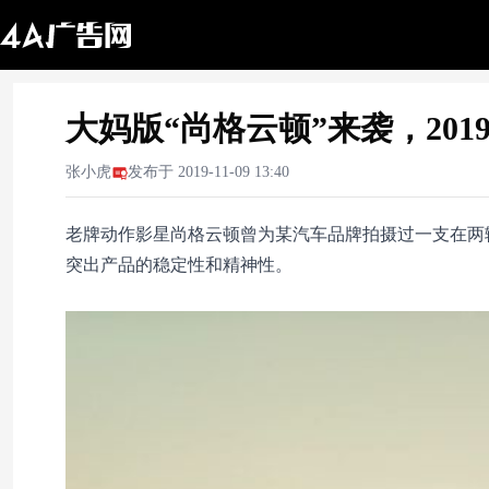
大妈版“尚格云顿”来袭，20
张小虎
发布于
2019-11-09 13:40
老牌动作影星尚格云顿曾为某汽车品牌拍摄过一支在两
突出产品的稳定性和精神性。