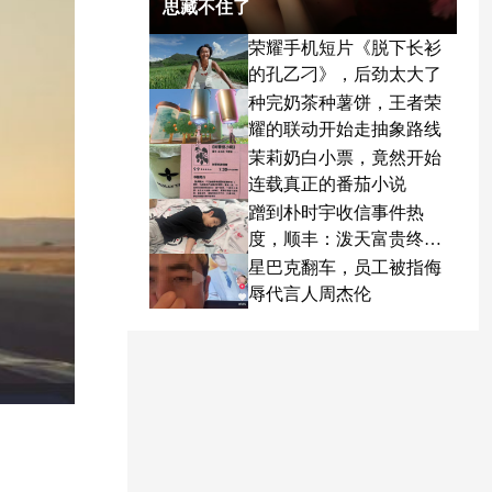
思藏不住了
荣耀手机短片《脱下长衫
的孔乙刁》，后劲太大了
种完奶茶种薯饼，王者荣
耀的联动开始走抽象路线
茉莉奶白小票，竟然开始
连载真正的番茄小说
蹭到朴时宇收信事件热
度，顺丰：泼天富贵终于
轮到我了
星巴克翻车，员工被指侮
辱代言人周杰伦