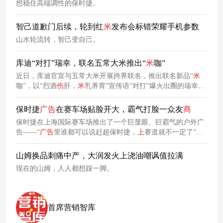
想稳住高端调性的保时捷。
智己道歉门后续，轮到红
米
发布会标错荣耀手机参数
山水轮流转，智己变自己。
库迪“对打”瑞幸，联名五常大米推出“
米
咖”
近日，库迪官宣与五常大米开展跨界联名，推出联名新品“
米
咖”，以“烈酒
伤
肝，
米
乳养胃”宣传语“对打”爆火出圈的瑞幸与
茅台联名的“酱香拿铁”。
保时捷
广告
在赛车场贴脸开大，霸气打脸一众友
商
保时捷在上海国际赛车场推出了一个巨显眼、巨霸气的户外广
告——“
广告
里谁都可以说赶超保时捷，
上
赛道就不一定了”，
广告
文案过于霸气，强势吸引了大众的眼球。
山姆换品刺痛中产，大润发火上浇油嘲讽值拉满
现在的山姆，人人都想踩一脚。
首席营销智库