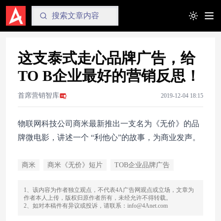
Toggle t
这支泰式走心品牌广告，给
TO B企业最好的营销反思！
首席营销智库
2019-12-04 18:15
物联网科技公司商米最新推出一支名为《无价》的品
牌微电影，讲述一个 “利他心”的故事，为商业发声。
商米
商米《无价》短片
TOB企业品牌广告
1、该内容为作者独立观点，不代表4A广告网观点或立场，文章为
作者本人上传，版权归原作者所有，未经允许不得转载。
2、如对本稿件有异议或投诉，请联系：info@4Anet.com