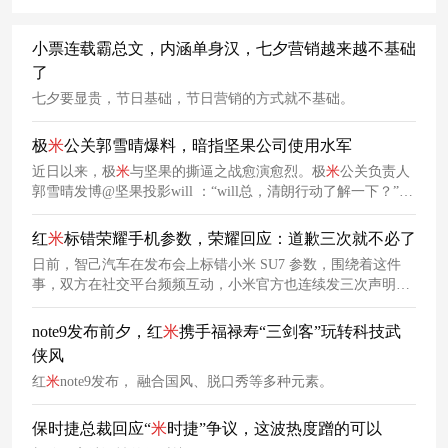
小票连载霸总文，内涵单身汉，七夕营销越来越不基础
了
七夕要显贵，节日基础，节日营销的方式就不基础。
极
米
公关郭雪晴爆料，暗指坚果公司使用水军
近日以来，极
米
与坚果的撕逼之战愈演愈烈。极
米
公关负责人
郭雪晴发博@坚果投影will ：“will总，清朗行动了解一下？”配
图是大量娱乐账号带话题发表支持坚果投影的言论，暗指坚果
公司使用水军。
红
米
标错荣耀手机参数，荣耀回应：道歉三次就不必了
日前，智己汽车在发布会上标错小米 SU7 参数，围绕着这件
事，双方在社交平台频频互动，小米官方也连续发三次声明要
求智己汽车官方道歉，智己汽车也反复进行公关回应。看到这
一幕的网友坐不住了，玩梗称应该让小米方面道歉三次。对
note9发布前夕，红
米
携手福禄寿“三剑客”玩转科技武
此，荣耀产品经理@骁龙_XL发微博回应称，有朋友已经告知
侠风
自己，说可以让友
商
道歉三次。他表示道歉三次就不必了。而
红
米
note9发布， 融合国风、脱口秀等多种元素。
荣耀CMO姜海荣也转发该微博并表示，网上很多伪造的荣耀督
促友
商
道歉的公告，都是PS的。
保时捷总裁回应“
米
时捷”争议，这波热度蹭的可以