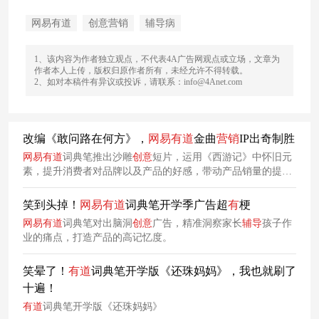
网易有道
创意营销
辅导病
1、该内容为作者独立观点，不代表4A广告网观点或立场，文章为
作者本人上传，版权归原作者所有，未经允许不得转载。
2、如对本稿件有异议或投诉，请联系：info@4Anet.com
改编《敢问路在何方》，
网易
有
道
金曲
营销
IP出奇制胜
网易
有
道
词典笔推出沙雕
创意
短片，运用《西游记》中怀旧元
素，提升消费者对品牌以及产品的好感，带动产品销量的提
升。
笑到头掉！
网易
有
道
词典笔开学季广告超
有
梗
网易
有
道
词典笔对出脑洞
创意
广告，精准洞察家长
辅导
孩子作
业的痛点，打造产品的高记忆度。
笑晕了！
有
道
词典笔开学版《还珠妈妈》，我也就刷了
十遍！
有
道
词典笔开学版《还珠妈妈》