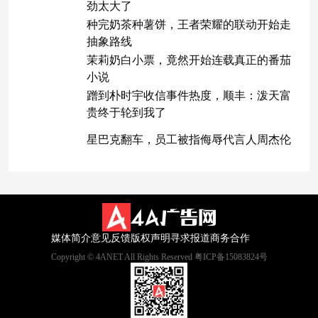
劲太大了
种完奶茶种薯饼，王者荣耀的联动开始走
抽象路线
茉莉奶白小票，竟然开始连载真正的番茄
小说
蹭到朴时宇收信事件热度，顺丰：泼天富
贵终于轮到我了
星巴克翻车，员工被指侮辱代言人周杰伦
媒体简介
意见反馈
版权声明
寻求报道
商务合作
Copyright © 4ANET All Rights Reserved 粤ICP备15083824号