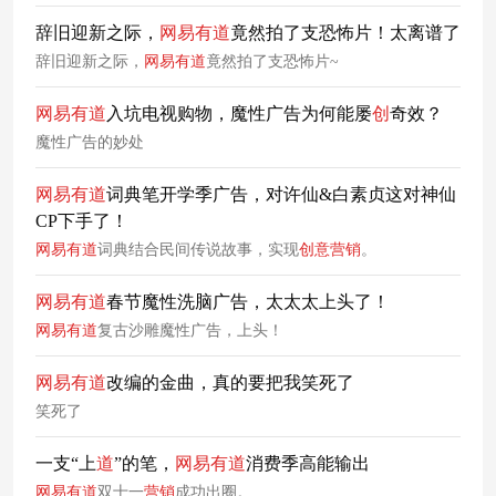
辞旧迎新之际，
网易
有
道
竟然拍了支恐怖片！太离谱了
辞旧迎新之际，
网易
有
道
竟然拍了支恐怖片~
网易
有
道
入坑电视购物，魔性广告为何能屡
创
奇效？
魔性广告的妙处
网易
有
道
词典笔开学季广告，对许仙&白素贞这对神仙
CP下手了！
网易
有
道
词典结合民间传说故事，实现
创意
营销
。
网易
有
道
春节魔性洗脑广告，太太太上头了！
网易
有
道
复古沙雕魔性广告，上头！
网易
有
道
改编的金曲，真的要把我笑死了
笑死了
一支“上
道
”的笔，
网易
有
道
消费季高能输出
网易
有
道
双十一
营销
成功出圈。