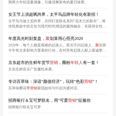
势两大年轻流量偶像，引爆清爽新奇的夏日味蕾。
女王节上演超飒跨界，太平鸟品牌年轻化有新招！
太平鸟与迪士尼跨界，共同打造联名系列“花木兰的新衣”，将
传统典故中的文化与现代时尚潮流的服饰融合，在获得女性群
体认同感的同时，再度把品牌年轻化进程向前推了一步。
年度高光时刻复盘，
聚
划算用心照亮2020
2020年，每个人都是艰难的赶路人。星光不问赶路人，
聚
划算
今年有太多影响力显著的行动，在对所有赶路人献上最诚挚的
敬意后，一起来看看
聚
划算这一年是如何持续释放能量和价值
的。
京东超市的生鲜年货节
营销
，圈粉
年轻人
有一套！
京东生鲜音乐广告魔性来袭。
专访百草味：深谙“颜值经济”，玩转“色彩
营销
”！
百草味樱花季
营销
展现如何与95后沟通对话。
招商银行＆宝可梦联名，用“可爱
营销
”征服你
招商银行联名宝可梦