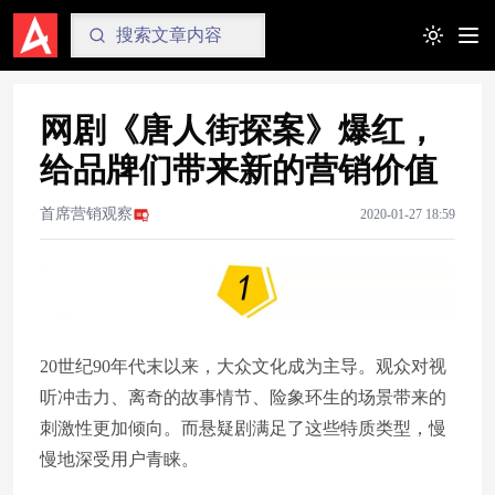
Toggle t
网剧《唐人街探案》爆红，
给品牌们带来新的营销价值
首席营销观察
2020-01-27 18:59
20世纪90年代末以来，大众文化成为主导。观众对视
听冲击力、离奇的故事情节、险象环生的场景带来的
刺激性更加倾向。而悬疑剧满足了这些特质类型，慢
慢地深受用户青睐。