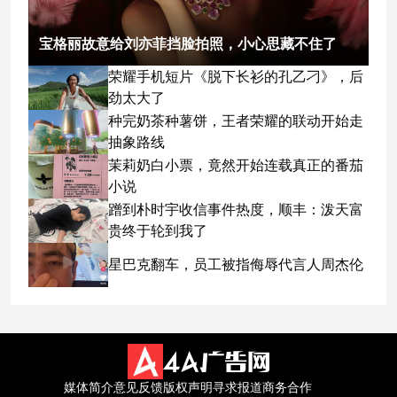
宝格丽故意给刘亦菲挡脸拍照，小心思藏不住了
荣耀手机短片《脱下长衫的孔乙刁》，后
劲太大了
种完奶茶种薯饼，王者荣耀的联动开始走
抽象路线
茉莉奶白小票，竟然开始连载真正的番茄
小说
蹭到朴时宇收信事件热度，顺丰：泼天富
贵终于轮到我了
星巴克翻车，员工被指侮辱代言人周杰伦
媒体简介
意见反馈
版权声明
寻求报道
商务合作