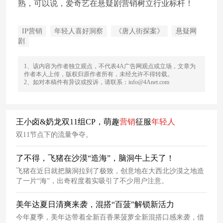
熟，可以说，爱奇艺在悬疑剧营销树立行业标杆！
IP营销
年轻人喜好洞察
《唐人街探案》
悬疑网
剧
1、该内容为作者独立观点，不代表4A广告网观点或立场，文章为
作者本人上传，版权归原作者所有，未经允许不得转载。
2、如对本稿件有异议或投诉，请联系：info@4Anet.com
王小卤&奶龙双11组CP，萌趣
营销
征服
年轻人
双11节点下的流量争夺。
了不得，飞猪在沙漠“造海”，脑洞牛上天了！
飞猪在近日就把脑洞拉到了极致，创意地在大西北沙漠之地造
了一片“海”，出奇程度着实吸引了不少用户注意。
美年达夏日清爽来袭，混搭“百菠”解锁新活力
今年夏季，美年达带着全新百香果菠萝全新混搭口感来袭，借