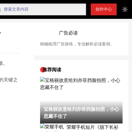
创作中心
Tog
”
广告必读
精确梳理广告脉络，专业解析必读案例。
接。
推荐阅读
的关键之
宝格丽故意给刘亦菲挡脸拍照，小心
思藏不住了
荣耀手机短片《脱下长衫