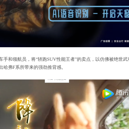
手和领航员，将“轿跑SUV性能王者”的卖点，以仿佛被绝世武
出哈弗F系所带来的强劲推背感。