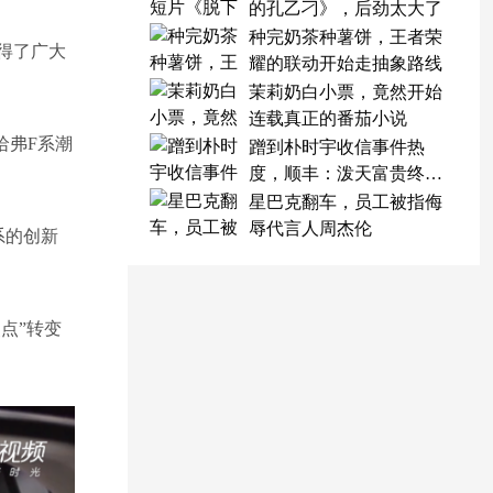
的孔乙刁》，后劲太大了
种完奶茶种薯饼，王者荣
获得了广大
耀的联动开始走抽象路线
茉莉奶白小票，竟然开始
连载真正的番茄小说
哈弗F系潮
蹭到朴时宇收信事件热
度，顺丰：泼天富贵终于
轮到我了
星巴克翻车，员工被指侮
辱代言人周杰伦
系的创新
点”转变