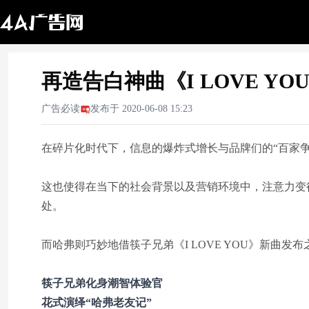
再造告白神曲《I LOVE Y
广告必读
发布于
2020-06-08 15:23
在碎片化时代下，信息的爆炸式增长与品牌们的“百家
这也使得在当下的社会背景以及营销环境中，注意力变
处。
而哈弗则巧妙地借筷子兄弟《I LOVE YOU》新曲
筷子兄弟化身潮智体验官
花式演绎“哈弗老友记”