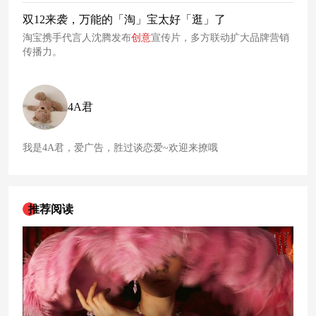
式，以「升级你的防晒新段位」为主题，通过多个「凭什么」
的疑问对敏感肌防晒、美白防晒、户外防晒、隔离防晒、贵妇
双12来袭，万能的「淘」宝太好「逛」了
防晒五个
趋势
品类进行趣味解析，精准切中消费者痛点，成功
淘宝携手代言人沈腾发布
创意
宣传片，多方联动扩大品牌营销
将防晒品类玩出新花样，引爆社会舆论。
传播力。
4A君
我是4A君，爱广告，胜过谈恋爱~欢迎来撩哦
推荐阅读