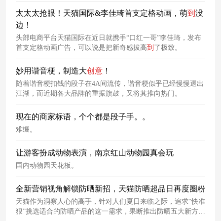
太太太抢眼！天猫国际&李佳琦首支定格动画，萌
到
没
边！
头部电商平台天猫国际在近日就携手“口红一哥”李佳琦，发布
首支定格动画广告，可以说是把新奇感拔高
到
了极致。
妙用谐音梗，制造大
创意
！
随着谐音梗扣钱的段子在4A间流传，谐音梗似乎已经慢慢退出
江湖，而近期各大品牌的重振旗鼓，又将其推向热门。
现在的商家标语，个个都是段子手。。
难绷。
让游客扮成动物表演，南京红山动物园真会玩
国内动物园天花板。
全新营销视角解锁防晒新招，天猫防晒超品日再度圈粉
天猫作为洞察人心的高手，针对人们夏日来临之际，追求“快准
狠”挑选适合的防晒产品的这一需求，果断推出防晒五大新方