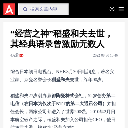
Toggle t
“经营之神”稻盛和夫去世，
其经典语录曾激励无数人
4A君
2022-08-30 15:46
综合日本朝日电视台、NHK8月30日电消息，著名实
业家、京瓷名誉会长
稻盛和夫
去世，终年90岁。
稻盛和夫27岁创办
京都陶瓷株式会社
，52岁创办
第二
电信（在日本为仅次于NTT的第二大通讯公司）
并担
任会长，两家公司都进入了世界500强。2010年2月日
本航空破产之际，稻盛和夫加入公司担任CEO，使日
航扭亏为盈，被称为“经营之神”。