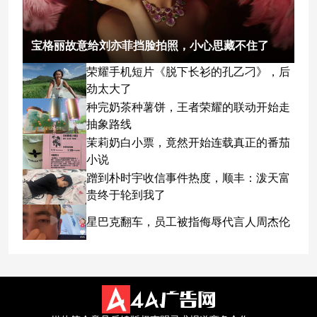
宝格丽故意给刘亦菲挡脸拍照，小心思藏不住了
荣耀手机短片《脱下长衫的孔乙刁》，后
劲太大了
种完奶茶种薯饼，王者荣耀的联动开始走
抽象路线
茉莉奶白小票，竟然开始连载真正的番茄
小说
蹭到朴时宇收信事件热度，顺丰：泼天富
贵终于轮到我了
星巴克翻车，员工被指侮辱代言人周杰伦