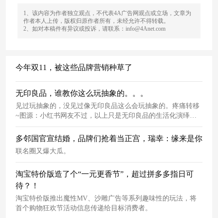
1、该内容为作者独立观点，不代表4A广告网观点或立场，文章为
作者本人上传，版权归原作者所有，未经允许不得转载。
2、如对本稿件有异议或投诉，请联系：info@4Anet.com
今年双11，被这些品牌营销种草了
无印良品，谁教你这么玩抽象的。。。
见过玩抽象的，没见过像无印良品这么会玩抽象的。疼痛转移
~图源：小红书网友不过，以上只是无印良品的生活化演绎，
抽象的还在后头。要知道，无印良品并传统零售品牌，家居软
装才是其是品牌核心产品力的来源。
多邻国官宣结婚，品牌们抢着当正宫，瑞幸：缘来是你
联名圈又爆大瓜。
淘宝特价版造了个“一元更香节”，超过拼多多指日可
待？！
淘宝特价版推出魔性MV、沙雕广告等系列趣味性的玩法，将
首个购物狂欢节活动信息传递给目标消费者。