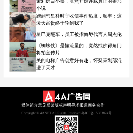
茉莉奶白小票，竟然开始连载真正的番茄
小说
蹭到韩星朴时宇收信事件热度，顺丰：这
泼天富贵终于轮到我了
星巴克翻车，员工被指侮辱代言人周杰伦
《蜘蛛侠》是懂流量的，竟然找佛得角门
将拍宣传片
美的电梯广告创意好有趣，怀疑策划部混
进了天才
媒体简介
意见反馈
版权声明
寻求报道
商务合作
Copyright © 4ANET All Rights Reserved 粤ICP备15083824号