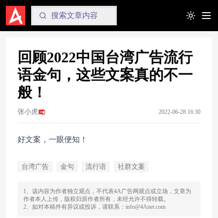
Toggle t
回顾2022中国台湾广告流行
语金句，这些文案真的不一
般！
张小虎
2022-06-28 16:30
好文案，一眼便知！
台湾广告
金句
流行语
社群文案
1、该内容为作者独立观点，不代表4A广告网观点或立场，文章为
作者本人上传，版权归原作者所有，未经允许不得转载。
2、如对本稿件有异议或投诉，请联系：info@4Anet.com