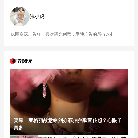
其官网在介绍中提到“本會成立以來，為能協助中小型的社福團
體，推出
台
灣
首創第一個大型網路公益慈善活動「您的一票，
決
张小虎
4A圈资深广告狂，喜欢研究创意，爱聊广告的所有八卦
推荐阅读
笑晕，宝格丽故意给刘亦菲拍挡脸宣传照？心眼子
真多