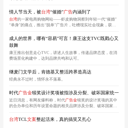
情人节当天，被
台湾
“催婚”
广告
内涵到了
台湾
的一家电商购物网站——虾皮购物洞察到年轻一代“催婚”
“单身”的痛点，推出“脱单”广告片，吐槽现实社会现象，获得
了年轻受众的认同，建立用户和品牌的联系。
成人的世界，哪有“容易”可言！康王这支TVC既戳心又
鼓舞
康王推出创意走心TVC，讲述人生故事，传递品牌态度，在消
费场景化构建中，达到品牌共鸣和认可。
继麦门文学后，肯德基又整活跨界造高达
经典永不过时，情怀永不落幕。
时代
广告
金
犊奖设计奖项被指涉及分裂、破坏国家统一
近日消息，有网友爆料称，时代
广告
金
犊奖的设计奖项的其中
的合办单位和历年设置命题的相关品牌涉及分裂、破坏国家统
一和领土完整。 例一：该网站设置奖项的合作单位之一的“台
新银行公益慈善基金会”，与其在2023年设置的“台新银行公益
台湾
TCL
文案
整起活来，真的搞笑又扎心
慈善基金会「您的一票，决定爱的力量」 主视觉设计奖”中，