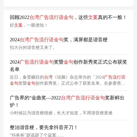
回顾2022
台湾
广告
流行语
金
句
，这些
文案
真的不一般！
好
文案
，一眼便知！
2024
台湾
广告
流行语
金
句
奖，满屏都是谐音梗
扣大分的谐音梗又来了。
2024
广告
流行语
金
句
奖暨
金
句
创作新秀奖正式公布获奖
名单
近日，备受瞩目的
台湾
《动脑》杂志举办的「2024
广告
流行语
金
句
奖暨
金
句
创作新秀奖」正式公布了获奖名单。在参赛类别
上，本次比赛分为「十大
广告
金
句
」、「十大
社群
文案
奖」和
「十大影片
文案
奖」三个奖项，共有42件作品参与角逐。同
广告界的“金曲奖—2022
台湾
广告
流行语
金
句
奖新鲜出
时，「
广告
流行语
金
句
创作比赛」也正式更名为「
广告
流行语
炉！
金
句
创作新秀奖」，这一变化不仅让青少年创意作品有了更多
小时候以为谐音梗很难，长大才知道，不用谐音梗更难
的展示机会，也为广告界注入了更多的新鲜血液。
整治谐音梗，要先拿抖音开刀！
“抖爸爸”辟谣辟了个寂寞......