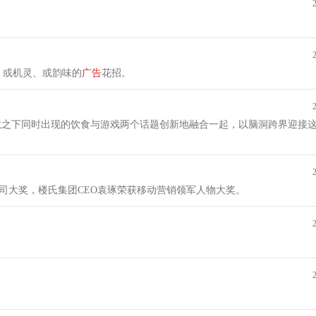
、或机灵、或韵味的
广告
花招。
境之下同时出现的饮食与游戏两个话题创新地融合一起，以脑洞跨界迎接
司大奖，楼氏集团CEO袁琢荣获移动营销领军人物大奖。