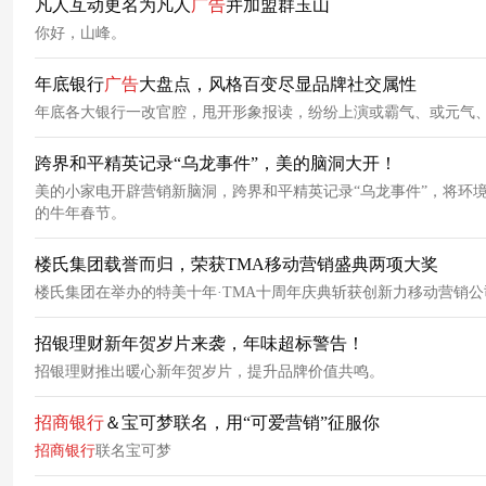
凡人互动更名为凡人
广告
并加盟群玉山
你好，山峰。
年底银行
广告
大盘点，风格百变尽显品牌社交属性
年底各大银行一改官腔，甩开形象报读，纷纷上演或霸气、或元气
跨界和平精英记录“乌龙事件”，美的脑洞大开！
美的小家电开辟营销新脑洞，跨界和平精英记录“乌龙事件”，将环
的牛年春节。
楼氏集团载誉而归，荣获TMA移动营销盛典两项大奖
楼氏集团在举办的特美十年·TMA十周年庆典斩获创新力移动营销公
招银理财新年贺岁片来袭，年味超标警告！
招银理财推出暖心新年贺岁片，提升品牌价值共鸣。
招商银行
＆宝可梦联名，用“可爱营销”征服你
招商银行
联名宝可梦