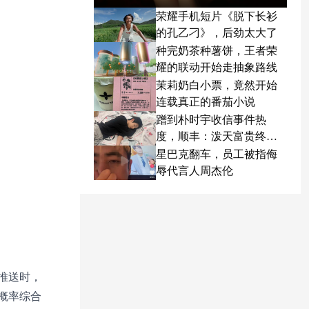
荣耀手机短片《脱下长衫
的孔乙刁》，后劲太大了
种完奶茶种薯饼，王者荣
耀的联动开始走抽象路线
茉莉奶白小票，竟然开始
连载真正的番茄小说
蹭到朴时宇收信事件热
度，顺丰：泼天富贵终于
轮到我了
星巴克翻车，员工被指侮
辱代言人周杰伦
推送时，
概率综合