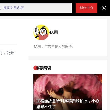
创作中心
Tog
4A圈
4A圈，广告营销人的圈子。
利，公开
推荐阅读
宝格丽故意给刘亦菲挡脸拍照，小心
思藏不住了