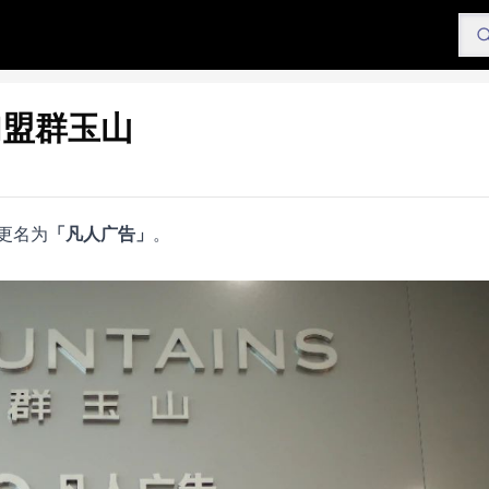
加盟群玉山
更名为
「凡人广告」
。