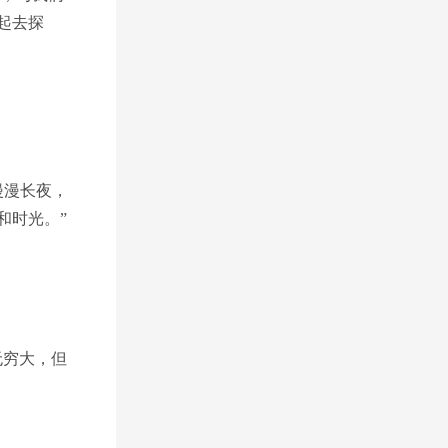
起去探
漫漫长夜，
和时光。”
无穷大，但