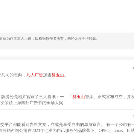
，文章为作者本人上传，版权归原作者所有，未经允许不得转载。
于共同的志向，
凡人
广告
加盟
群
玉山
。
厂牌纷纷亮相并官宣了三大喜讯：一、「
群
玉山
智库」正式宣布成立，并
首次荣获上海国际广告节的全场大奖
牌营销咨询公司在2023年七夕为自己服务的品牌蕉下、OPPO、ubras、B