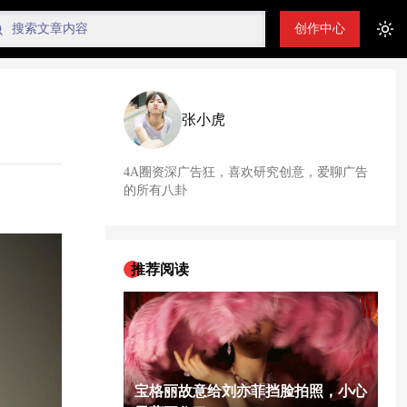
创作中心
Tog
张小虎
4A圈资深广告狂，喜欢研究创意，爱聊广告
的所有八卦
推荐阅读
宝格丽故意给刘亦菲挡脸拍照，小心