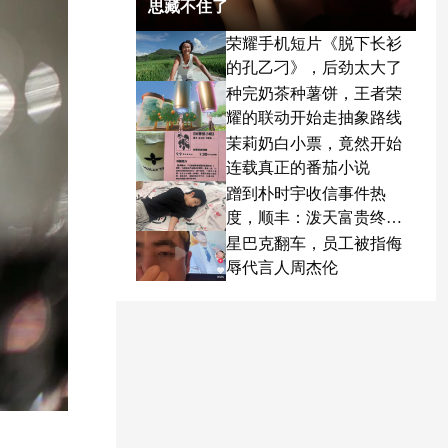
思藏不住了
荣耀手机短片《脱下长衫
的孔乙刁》，后劲太大了
种完奶茶种薯饼，王者荣
耀的联动开始走抽象路线
茉莉奶白小票，竟然开始
连载真正的番茄小说
蹭到朴时宇收信事件热
度，顺丰：泼天富贵终于
轮到我了
星巴克翻车，员工被指侮
辱代言人周杰伦