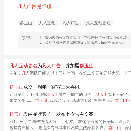
凡人广告 总经理
群玉山
凡人互动
凡人广告
凡人互动更名
声明
1、该内容为作者独立观点，不代表4A广告网观点或立场
2、如对本稿件有异议或投诉，请联系：info@4Anet.com
凡人
互动
更名
为
凡人
广告
，并加盟
群
玉山
今年，
凡人
团队已经走过了五年时间。在第二个五年开始之际，基
群
玉山
成立一周年，官宣三大喜讯
近日消息，3月3日是
群
玉山
成立一周年的日子。
群
玉山
旗下三家子
家团名单 二、
群
玉山
自2023年起正式成为4A会员单位 三、
群
玉山
群
玉山
表白品牌客户，发布七夕告白文案
8月22日，中国传统情人节——七夕。 在这个浪漫的日子里，各大社交平台都能看到告白文案，亦或是享受自由的单身宣言。 有一个公司有一些特别，别人
选择告白情人，他选择告白城市以及重点的品牌客户。
群
玉山
，品