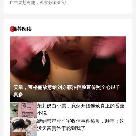
广告要想有趣，观察必须深入!
推荐阅读
笑晕，宝格丽故意给刘亦菲拍挡脸宣传照？心眼子
真多
茉莉奶白小票，竟然开始连载真正的番茄
小说
蹭到韩星朴时宇收信事件热度，顺丰：这
泼天富贵终于轮到我了