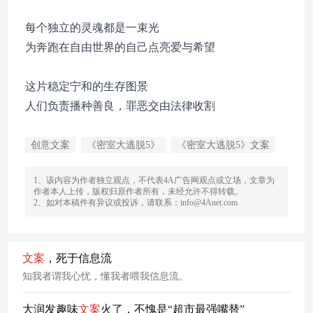
每个独立的灵魂都是一束光
为奔跑在自由世界的自己点亮爱与希望
这片稳定宁和的生存图景
人们负责播种善良，罪恶交由法律收割
创意文案
《密室大逃脱5》
《密室大逃脱5》文案
1、该内容为作者独立观点，不代表4A广告网观点或立场，文章为
作者本人上传，版权归原作者所有，未经允许不得转载。
2、如对本稿件有异议或投诉，请联系：info@4Anet.com
文案
，死于信息流
知我者谓我心忧，懂我者喂我信息流。
大润发趣味
文案
火了，不愧是“超市最强嘴替”