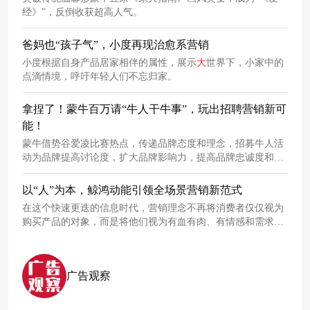
经》”，反倒收获超高人气。
爸妈也“孩子气”，小度再现治愈系营销
小度根据自身产品居家相伴的属性，展示
大
世界下，小家中的
点滴情境，呼吁年轻人们不忘归家。
拿捏了！蒙牛百万请“牛人干牛事”，玩出招聘营销新可
能！
蒙牛借势谷爱凌比赛热点，传递品牌态度和理念，招募牛人活
动为品牌提高讨论度，扩大品牌影响力，提高品牌忠诚度和美
誉度。
以“人”为本，鲸鸿动能引领全场景营销新范式
在这个快速更迭的信息时代，营销理念不再将消费者仅仅视为
购买产品的对象，而是将他们视为有血有肉、有情感和需求的
个体。12月26日，鲸鸿动能在北京举办了首次“品牌心智沟通
会”。针对当下营销的各种焦点问题进行了解答，其给出的核心
答案就是：“回归以人为本，从‘全场景’破局。”
广告观察