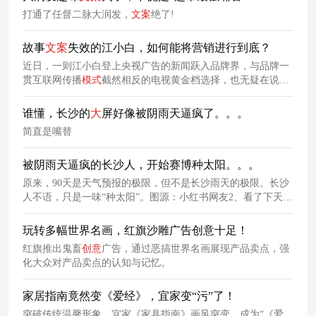
打通了任督二脉大润发，
文案
绝了!
故事
文案
失效的江小白，如何能将营销进行到底？
近日，一则江小白登上央视广告的新闻跃入品牌界，与品牌一
贯互联网传播
模式
截然相反的电视黄金档选择，也无疑在说明
江小白正逐步像传统白酒市场积极靠拢，年轻化与传统调性的
交融，恰巧成为了江小白的破局关键。
谁懂，长沙的
大
屏好像被阴雨天逼疯了。。。
简直是嘴替
被阴雨天逼疯的长沙人，开始赛博种太阳。。。
原来，90天是天气预报的极限，但不是长沙雨天的极限。长沙
人不语，只是一味“种太阳”。图源：小红书网友2、看了下天气
预报，怪不得都说长沙潮人多。想到现在的长沙人正在赛博种
太阳，主编有点怀疑90天后是不是就该大火收汁了......没招
玩转多幅世界名画，红旗沙雕广告创意十足！
了，要么被雨淋几个月，要么被太阳晒得要死，此时此刻心疼
红旗推出鬼畜
创意
广告，通过恶搞世界名画展现产品卖点，强
一秒长沙的朋友们。
化大众对产品卖点的认知与记忆。
家居指南竟然变《爱经》，宜家变“污”了！
突破传统温馨形象，宜家《家具指南》画风突变，成为“《爱