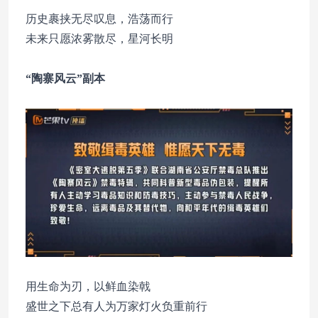
历史裹挟无尽叹息，浩荡而行
未来只愿浓雾散尽，星河长明
“陶寨风云”副本
用生命为刃，以鲜血染戟
盛世之下总有人为万家灯火负重前行