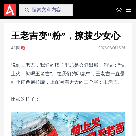
Toggle t
王老吉变“粉”，撩拨少女心
4A圈
2023-03-06 16:36
说到王老吉，我们的脑子里总是会蹦出那一句话：“怕
上火，就喝王老吉”。在我们的印象中，王老吉一直是
那个红色易拉罐，上面写着大大的三个字：王老吉。
比如这样子：