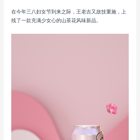
在今年三八妇女节到来之际，王老吉又故技重施，上
线了一款充满少女心的山茶花风味新品。