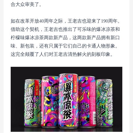
合大众审美了。
如在改革开放40周年之际，王老吉也迎来了190周年。
借助这个契机，王老吉也推出了可乐味的爆冰凉茶和
柠檬味爆冰凉茶两款新产品，这两款新产品拥有新口
味、新包装，还有只属于它们自己的卡通人物形象。
这完全颠覆了人们对王老吉清热解火的刻板印象。