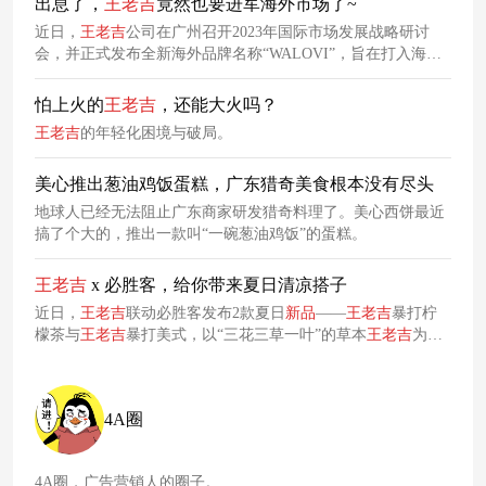
出息了，
王老吉
竟然也要进军海外市场了~
近日，
王老吉
公司在广州召开2023年国际市场发展战略研讨
会，并正式发布全新海外品牌名称“WALOVI”，旨在打入海外
本土市场，向世界传播凉茶文化、吉祥文化。
怕上火的
王老吉
，还能大火吗？
王老吉
的年轻化困境与破局。
美心推出葱油鸡饭蛋糕，广东猎奇美食根本没有尽头
地球人已经无法阻止广东商家研发猎奇料理了。美心西饼最近
搞了个大的，推出一款叫“一碗葱油鸡饭”的蛋糕。
王老吉
x 必胜客，给你带来夏日清凉搭子
近日，
王老吉
联动必胜客发布2款夏日
新品
——
王老吉
暴打柠
檬茶与
王老吉
暴打美式，以“三花三草一叶”的草本
王老吉
为
引，分别加入香水柠檬与LAVAZZA咖啡豆，为大家带来独特
的三伏修养体验。目前，2 款饮品皆以上线全国必胜客门店。
4A圈
4A圈，广告营销人的圈子。