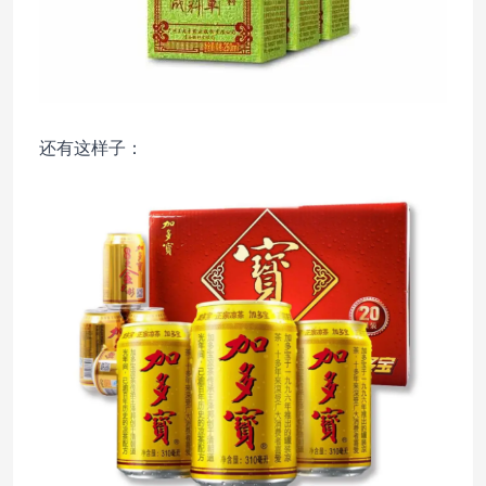
还有这样子：