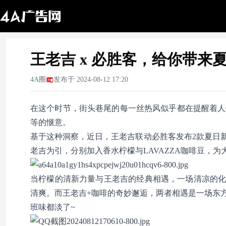
王老吉 x 必胜客，给你带来
4A圈
发布于
2024-08-12 17:20
在这个时节，街头巷尾的每一丝热风似乎都在提醒着人
等的惬意。
基于这种洞察，近日，王老吉联动必胜客发布2款夏日
老吉为引，分别加入香水柠檬与LAVAZZA咖啡豆，
当柠檬的清新力量与王老吉的经典相遇，一场清凉的化
清爽。而王老吉+咖啡的奇妙邂逅，两者相遇是一场东
班味都淡了~