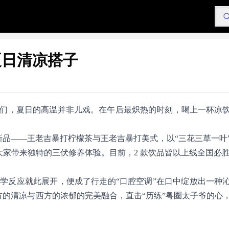
夏日清凉搭子
们，夏日的高温并非儿戏。在午后最炽热的时刻，喝上一杯凉
新品——王老吉暴打柠檬茶与王老吉暴打美式，以“三花三草一叶
为大家带来独特的三伏修养体验。目前，2 款饮品皆以上线全国必
学反应就此展开，便成了行走的“口腔空调”在口中绽放出一种
方的清凉与西方的浓郁的完美融合，直击“历练”粤圈太子爷的心