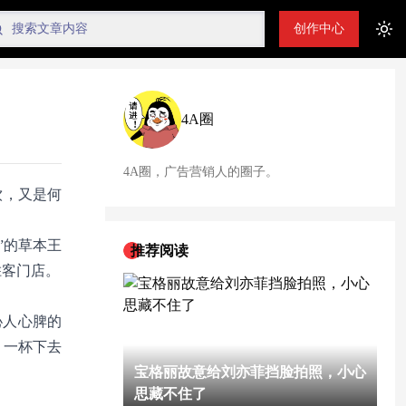
创作中心
Tog
4A圈
4A圈，广告营销人的圈子。
饮，又是何
”的草本王
推荐阅读
胜客门店。
沁人心脾的
，一杯下去
宝格丽故意给刘亦菲挡脸拍照，小心
思藏不住了