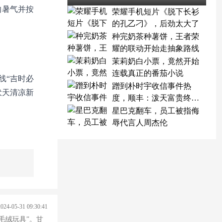
的暑气并按
荣耀手机短片《脱下长衫
的孔乙刁》，后劲太大了
种完奶茶种薯饼，王者荣
耀的联动开始走抽象路线
茉莉奶白小票，竟然开始
连载真正的番茄小说
线“吉时必
蹭到朴时宇收信事件热
伏天清凉新
度，顺丰：泼天富贵终于
轮到我了
星巴克翻车，员工被指侮
辱代言人周杰伦
2024-05-31 09:30:41
·毛绒玩具”。甘