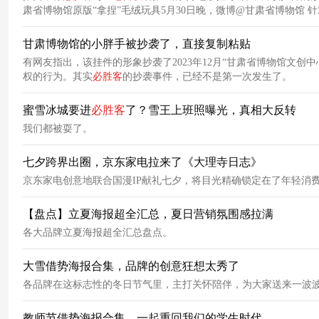
肃省博物馆原版“拿捏”毛绒玩具5月30日晚，微博@甘肃省博物馆
行为。
甘肃博物馆的小胖手被抄袭了，直接复制粘贴
有网友指出，该挂件的形象抄袭了2023年12月“甘肃省博物馆文创
权的行为。其实
必胜客
的抄袭事件，已经不是第一次发生了。
蜜雪冰城要进
必胜客
了？雪王上班照曝光，真相大反转
我们都被耍了。
七夕跨界出圈，京东家电拉来了《大理寺日志》
京东家电创意地联合国漫IP献礼七夕，将目光精确锁定在了年轻消
【盘点】立夏海报超全汇总，夏日营销氛围感拉满
各大品牌立夏海报超全汇总盘点。
大雪借势海报合集，品牌的创意狂想太秀了
各品牌在这标志性的冬日节气里，主打关怀陪伴，为大家送来一波
教师节借势海报合集，一起重回我们的学生时代