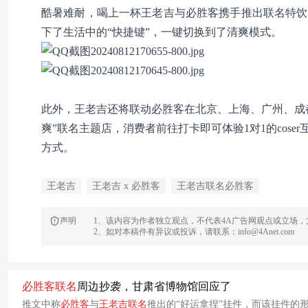
酷暑难耐，喝上一杯王老吉与必胜客携手推出联名特饮
下了生活中的“快捷键”，一键切换到了清爽模式。
此外，王老吉还将联动必胜客在北京、上海、广州、成
爽”联名主题店，消费者前往打卡即可体验1对1的cos
方式。
王老吉
王老吉 x 必胜客
王老吉联名必胜客
声明
1、该内容为作者独立观点，不代表4A广告网观点或立场
2、如对本稿件有异议或投诉，请联系：info@4Anet.com
必胜客
联名
周边抄袭，甘肃省博物馆回应了
推文中称
必胜客
与
王老吉
联名
推出的“好运拿捏”挂件，而该挂件的形