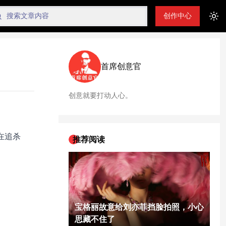
创作中心
Tog
首席创意官
创意就要打动人心。
在追杀
推荐阅读
宝格丽故意给刘亦菲挡脸拍照，小心
思藏不住了