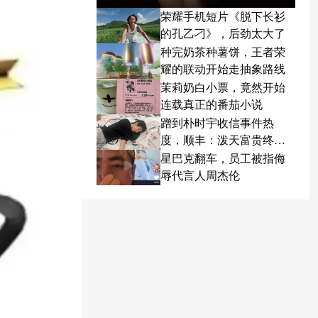
荣耀手机短片《脱下长衫
的孔乙刁》，后劲太大了
种完奶茶种薯饼，王者荣
耀的联动开始走抽象路线
茉莉奶白小票，竟然开始
连载真正的番茄小说
蹭到朴时宇收信事件热
度，顺丰：泼天富贵终于
轮到我了
星巴克翻车，员工被指侮
辱代言人周杰伦