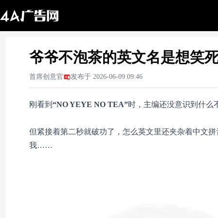
爷爷不泡茶的英文名是想笑
首席创意官
发布于
2026-06-09 09:46
刚看到
“NO YEYE NO TEA”
时，主编还没意识到什么
但紧接着第二秒就破功了，怎么英文里还夹杂着中文拼音，不
我……