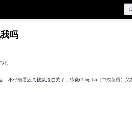
死我吗
不对。
仔细看还真被蒙混过关了，感觉Chinglish
（中式英语）
又