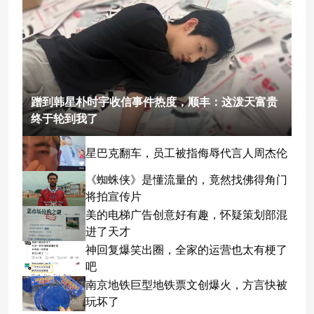
蹭到韩星朴时宇收信事件热度，顺丰：这泼天富贵
终于轮到我了
星巴克翻车，员工被指侮辱代言人周杰伦
《蜘蛛侠》是懂流量的，竟然找佛得角门
将拍宣传片
美的电梯广告创意好有趣，怀疑策划部混
进了天才
神回复爆笑出圈，全家的运营也太有梗了
吧
南京地铁巨型地铁票文创爆火，方言快被
玩坏了