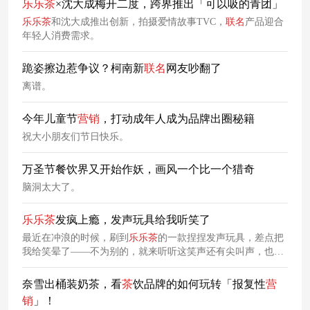
乐乐
茶
×沈大成梅开二度，跨界推出「可以吸的青团」
乐乐
茶
和沈大成推出创新，拍摄爱情故事TVC，
联名
产品迎合
年轻人消费需求。
跪姿擦边惹争议？柯南新
联名
网友吵翻了
离谱。
今年儿童节
营销
，打动成年人成为品牌出圈秘籍
祝大小朋友们节日快乐。
万圣节餐饮界又开始作妖，画风一个比一个猎奇
脑洞太大了。
乐乐
茶
发疯上瘾，发声玩具给我听笑了
最近在冲浪的时候，刷到
乐乐
茶
的一款捏捏发声玩具，差点把
我给笑晕了——不为别的，就来听听这笑声还有尖叫声，也太
鬼畜了吧！说实话，
乐乐
茶
的
营销
确实都还蛮“疯”的，创造出
了品牌相对独特的发疯文学。从IP合作到创造独特的“发疯文
奈雪出桶装奶茶，看
茶
饮品牌的如何玩转「报复性
营
学”，
乐乐
茶
的
营销
核心思路不外乎是“与消费者共情，达成一
销
」！
种价值认同和精神归属，从而转化为流量和销量”。