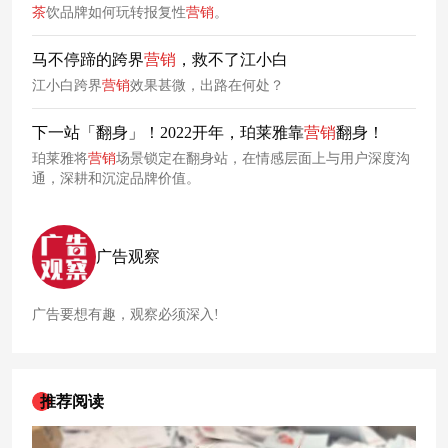
茶
饮品牌如何玩转报复性
营销
。
马不停蹄的跨界
营销
，救不了江小白
江小白跨界
营销
效果甚微，出路在何处？
下一站「翻身」！2022开年，珀莱雅靠
营销
翻身！
珀莱雅将
营销
场景锁定在翻身站，在情感层面上与用户深度沟
通，深耕和沉淀品牌价值。
广告观察
广告要想有趣，观察必须深入!
推荐阅读