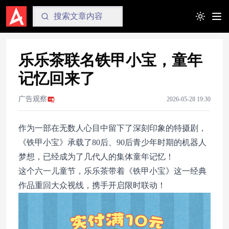
Toggle t
乐乐茶联名铁甲小宝，童年
记忆回来了
广告观察
2026-05-28 19:30
作为一部在无数人心目中留下了深刻印象的特摄剧，
《铁甲小宝》承载了80后、90后青少年时期的机器人
梦想，已经成为了几代人的集体童年记忆！
这个六一儿童节，乐乐茶带着《铁甲小宝》这一经典
作品重回大众视线，携手开启限时联动！