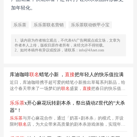
加年轻化。
乐乐茶
乐乐茶联名营销
乐乐茶联动铁甲小宝
1、该内容为作者独立观点，不代表4A广告网观点或立场，文章为
作者本人上传，版权归原作者所有，未经允许不得转载。
2、如对本稿件有异议或投诉，请联系：info@4Anet.com
库迪咖啡
联名
蜡笔小新 ，
直接
把年轻人的快乐值拉满
近日，库迪咖啡携手超可爱的蜡笔小新推出草莓系列新品，给
这个春天带来了一场梦幻的
联名
盛宴，
直接
把春日的快乐值拉
满。
乐乐
茶
x开心麻花玩转剧本杀，祭出撬动Z世代的“大杀
器”！
乐乐
茶
与开心麻花合作，通过「奶茶+剧本杀」的模式，开设
限时
联名
店，为大众带来高质量的剧本杀游戏体验，实现年轻
化
营销
。