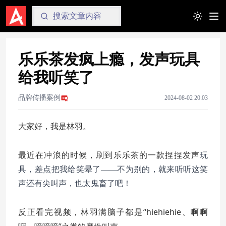
Toggle t
乐乐茶发疯上瘾，发声玩具
给我听笑了
品牌传播案例
2024-08-02 20:03
大家好，我是林羽。
发声
最近在冲浪的时候，刷到乐乐茶的一款捏捏
玩
具，差点把我给笑晕了——不为别的，就来听听这笑
声还有尖叫声，也太鬼畜了吧！
看完视频，林羽满脑子都是“hiehiehie、啊啊
反正