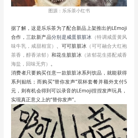
图源：乐乐茶小红书
据了解，这是乐乐茶为了配合新品上架推出的LEmoji
合作，三款新产品
分别是咸蛋脏脏冰
（特调咸蛋黄风
味牛乳，咸甜相宜）
、可可脏脏冰
（可可融合大红袍
茶香，醇香浓郁）
和花生脏脏冰
（浓郁花生搭配咸香
海盐，回味无穷）
。
消费者只要购买任意一款脏脏冰系列饮品，就能获得
系列贴纸；而购买“替你发声”双杯套餐并额外支付5
元，则有机会得到可以录音的LEmoji捏捏发声玩具，
实现真正意义上的“替你发声”。