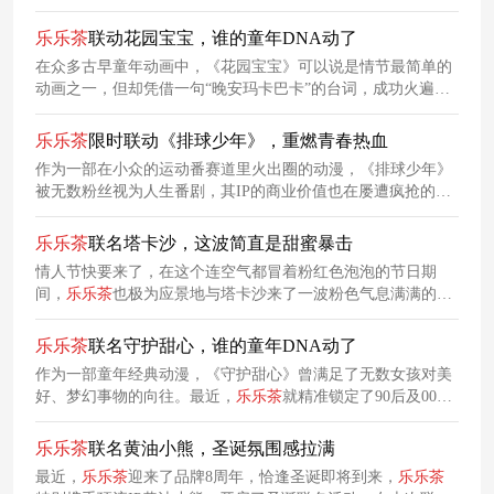
几代人的集体童年记忆。这个六一儿童节，
乐乐
茶
带着《铁甲
小宝》这一经典作品重回大众视线，携手开启限时联动！
乐乐
茶
联动花园宝宝，谁的童年DNA动了
在众多古早童年动画中，《花园宝宝》可以说是情节最简单的
动画之一，但却凭借一句“晚安玛卡巴卡”的台词，成功火遍年
轻人社交圈，花园宝宝IP也因此成功翻红。洞察到这一IP的热
度，
乐乐
茶
特别与花园宝宝发起了限时联动，希望带领消费者
乐乐
茶
限时联动《排球少年》，重燃青春热血
重温童年情怀。
作为一部在小众的运动番赛道里火出圈的动漫，《排球少年》
被无数粉丝视为人生番剧，其IP的商业价值也在屡遭疯抢的联
名中得到印证。为了借势《排球少年》十周年的热度，
乐乐
茶
与该IP发起了限时联动，带领所有人一起重燃青春热血。
乐乐
茶
联名塔卡沙，这波简直是甜蜜暴击
情人节快要来了，在这个连空气都冒着粉红色泡泡的节日期
间，
乐乐
茶
也极为应景地与塔卡沙来了一波粉色气息满满的联
名，给消费者送上甜蜜暴击~这次联名以“粉红芭乐心软软”为主
题，限时上线“甜上心芭”、“心芭有你”联动套餐，深度满足消
乐乐
茶
联名守护甜心，谁的童年DNA动了
费者在情人节对甜蜜氛围的追求。
作为一部童年经典动漫，《守护甜心》曾满足了无数女孩对美
好、梦幻事物的向往。最近，
乐乐
茶
就精准锁定了90后及00后
女性群体，与这个经典IP携手开启了一波联名，唤醒女孩们的
童年记忆，意图激发情感共鸣，促进产品销售。
乐乐
茶
联名黄油小熊，圣诞氛围感拉满
最近，
乐乐
茶
迎来了品牌8周年，恰逢圣诞即将到来，
乐乐
茶