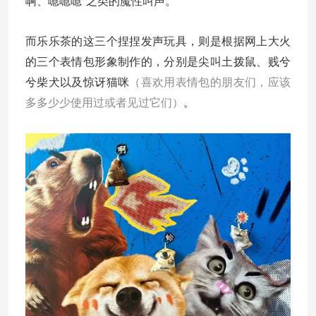
啊、噫噫噫”之类的魔性叫声。
而乐乐茶的这三个捏捏发声玩具，则是根据网上大火
的三个表情包形象制作的，分别是尖叫土拨鼠、贱兮
兮柴犬以及惊讶猫咪
（喜欢用表情包的朋友们，应该
多多少少使用过或者见过它们）
。