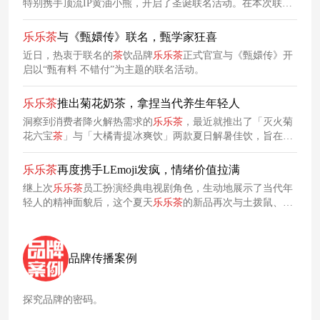
特别携手顶流IP黄油小熊，开启了圣诞联名活动。在本次联名
活动中，
乐乐
茶
深度考量口味搭配与节日适配性，携手黄油小
熊推出系列特色新品，以及多款联名烘焙品，带给消费者“美味
乐乐
茶
与《甄嬛传》联名，甄学家狂喜
甜点+可爱IP”的双重治愈感受。
近日，热衷于联名的
茶
饮品牌
乐乐
茶
正式官宣与《甄嬛传》开
启以“甄有料 不错付”为主题的联名活动。
乐乐
茶
推出菊花奶茶，拿捏当代养生年轻人
洞察到消费者降火解热需求的
乐乐
茶
，最近就推出了「灭火菊
花六宝
茶
」与「大橘青提冰爽饮」两款夏日解暑佳饮，旨在以
自然之味驱散暑气。而
乐乐
茶
巧妙地将中式养生理念与现代奶
茶的时尚口感相结合，既满足了年轻人对美味的追求，又符合
乐乐
茶
再度携手LEmoji发疯，情绪价值拉满
了他们对健康生活的向往，迎合了当下年轻人追求的朋克养生
继上次
乐乐
茶
员工扮演经典电视剧角色，生动地展示了当代年
理念。
轻人的精神面貌后，这个夏天
乐乐
茶
的新品再次与土拨鼠、
柴
犬、猫咪组成的LEmoji合作，充当大家的“互联网代言人”，共
同表达不满情绪。
品牌传播案例
探究品牌的密码。