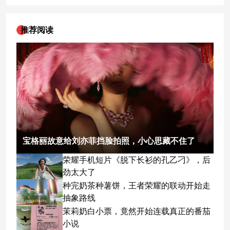
推荐阅读
宝格丽故意给刘亦菲挡脸拍照，小心思藏不住了
荣耀手机短片《脱下长衫的孔乙刁》，后
劲太大了
种完奶茶种薯饼，王者荣耀的联动开始走
抽象路线
茉莉奶白小票，竟然开始连载真正的番茄
小说