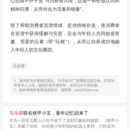
心思路不外乎是“与消费者共情，达成一种价值认同和
精神归属，从而转化为流量和销量”。
除了帮助消费者宣泄情绪、提供情绪价值，使消费者
在宣泄中获得缓解与安慰，还会与年轻人共同创造有
趣、荒谬的元素（即“玩梗”），从而让自身成功地融
入年轻人的文化圈层。
乐乐茶
1、该内容为作者独立观点，不代表4A广告网观点或立场，文章为
作者本人上传，版权归原作者所有，未经允许不得转载。
2、如对本稿件有异议或投诉，请联系：info@4Anet.com
乐乐
茶
联名铁甲小宝，童年记忆回来了
作为一部在无数人心目中留下了深刻印象的特摄剧，《铁甲小
宝》承载了80后、90后青少年时期的机器人梦想，已经成为了