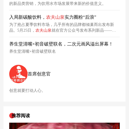
的新品类营销，为饮用水市场发展带来新的价值意义。
入局新碳酸饮料，
农夫山泉
实力圈粉“后浪”
为了抢占夏季饮料市场，几乎所有的品牌都倾巢而出发布新
品。5月25日，
农夫山泉
就在官方公众号发布系列新品——
TOT含气风味饮品，包含有米酒、柠檬红茶和柚子绿茶三个口
味。
养生堂清嘴×初音破壁联名，二次元画风溢出屏幕！
养生堂清嘴×初音破壁联名
首席创意官
创意就要打动人心。
推荐阅读