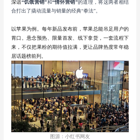
深谙
“饥饿营销”
和
“情怀营销”
的道理，将这两者相结
合打出了撬动流量与销量的经典“拳法”。
以苹果为例。每年新品发布前，苹果总能吊足用户的
胃口。悬念预热、限量首发、线下拿货，一套流程下
来，不仅把果粉的期待值拉满，更让品牌热度常年稳
居话题榜前列。
图源：小红书网友