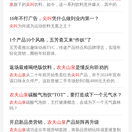
泉
旗下的
尖叫
饮料。如今，这一系列饮料意外爆火，其中的红
色
尖叫
因永久停产，刺激了消费者的收藏欲，使得该饮料甚至
被炒到了5瓶4800元的天价。
16年不打广告，
尖叫
凭什么做到业内第一？
尖叫
为何成为运动饮料无冕之王？
1个产品10个风格，五芳斋又来“作妖”了
五芳斋推出趣味动画TVC，传递产品特点和品牌理念，实现年
轻化营销，圈粉年轻群体。
返场最难喝绝版饮料，
农夫山泉
是懂反向听劝的
农夫山泉
从二十年前开始售卖红色
尖叫
产品，并于2024年宣布
该口味永久停产。这款曾被二手市场炒到5瓶4800元天价的绝
版饮料，一度登上热搜，没想到时隔两年，品牌官方竟然又听
劝将它“复活”了！但官宣返场后，第一批赶来评论区的，却是
农夫山泉
碳酸气泡饮“TOT”，要打造成下一个元气水？
讨厌红色
尖叫
的消费者。
农夫山泉
碳酸气泡饮，主打健康概念，会成为下一个元气森林
吗？
开启新品类营销，
农夫山泉
产品矩阵再升级
农夫山泉
成功走出常规营销套路，将新品营销玩转成更难复制