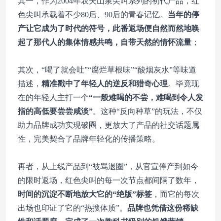
其一，作为2004年农夫山泉尖叫系列的初代产品，红
色尖叫承载着不少80后、90后的青春记忆。
当年的停
产让它成为了时代的符号，此番返场便自然而然地唤
起了那代人的集体情感共鸣，自带天然的情怀流量
；
其次，“喝了就会吐”“腐烂草根味”“酸烟灰水”等味道
描述，
精准戳中了年轻人的逆反和猎奇心理
。毕竟现
在的年轻人主打一个
“一般难喝的不尝，难喝到令人发
指的高低要尝尝咸淡”
。这种“反向种草”的玩法，不仅
助力品牌成功实现破圈，更放大了产品的社交话题属
性，完美契合了品牌年轻化的传播策略。
再者，从上线产品到“被骂退圈”，从官宣停产到如今
的限时返场，红色尖叫的每一次节点都间隔了数年，
时间的沉淀不断地放大它的“绝版”标签
，而它的每次
出场也印证了它的“热搜体质”。
品牌也凭借这份稀缺