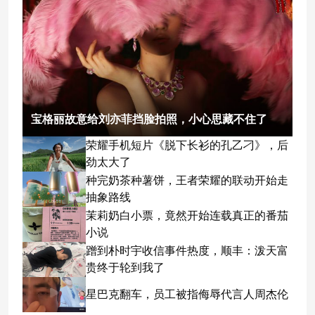
宝格丽故意给刘亦菲挡脸拍照，小心思藏不住了
荣耀手机短片《脱下长衫的孔乙刁》，后
劲太大了
种完奶茶种薯饼，王者荣耀的联动开始走
抽象路线
茉莉奶白小票，竟然开始连载真正的番茄
小说
蹭到朴时宇收信事件热度，顺丰：泼天富
贵终于轮到我了
星巴克翻车，员工被指侮辱代言人周杰伦