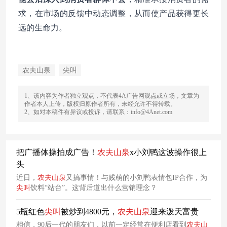
求，在市场的反馈中动态调整，从而使产品获得更长
远的生命力。
农夫山泉
尖叫
1、该内容为作者独立观点，不代表4A广告网观点或立场，文章为
作者本人上传，版权归原作者所有，未经允许不得转载。
2、如对本稿件有异议或投诉，请联系：info@4Anet.com
把广播体操拍成广告！
农夫山泉
x小刘鸭这波操作很上
头
近日，
农夫山泉
又搞事情！与贱萌的小刘鸭表情包IP合作，为
尖叫
饮料“站台”。这背后道出什么营销理念？
5瓶红色
尖叫
被炒到4800元，
农夫山泉
迎来泼天富贵
相信，90后一代的朋友们，以前一定经常在便利店看到
农夫山