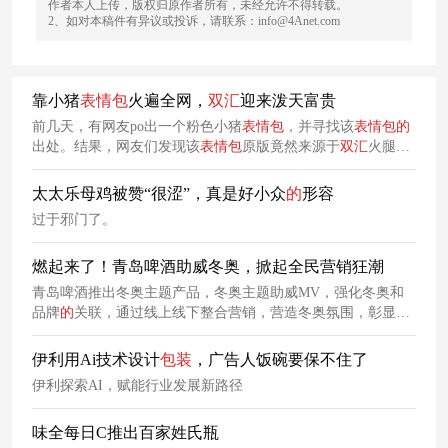
作者本人上传，版权归原作者所有，未经允许不得转载。
2、如对本稿件有异议或投诉，请联系：info@4Anet.com
靠小猪
表情
包
火遍全网，
双汇
迎来泼天富贵
前几天，有网友po出一个粉色小猪
表情
包
，并寻找该
表情
包
的
出处。结果，网友们发现该
表情
包
原版竟然来源于
双汇
火腿肠
的
包装
？！这个七分离谱中又透着三分合理
的
出处，让
双汇
爆
火出圈了一波，相关帖子甚至获得了13.2万
的
高赞。
太太乐母鸡被赞“很涩”，真是好小众
的
形容
过于邪门了。
燃起来了！青岛啤酒助威冬奥，掀起全民营销狂潮
青岛啤酒推出冬奥主题产品，冬奥主题助威MV，强化冬奥和
品牌
的
关联，通过线上线下整合营销，营造冬奥氛围，彰显出
品牌
的
责任感与使命感。
伊利用Ai技术设计
包装
，广告人饭碗要保不住了
伊利探索AI，赋能行业发展新路径
味全每日C推出百家姓氏瓶