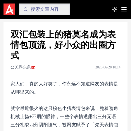
Toggle t
双汇包装上的猪莫名成为表
情包顶流，好小众的出圈方
式
公关界头条
2025-06-20 10:14
家人们，真的太好笑了，你永远不知道网友的表情是
从哪里来的。
就拿最近很火的这只粉色小猪表情包来说，凭着嘴角
机械上扬+不屑的眼神，一整个表情透露出三分无语
三分礼貌四分阴阳怪气，被网友赋予了「先天表情包