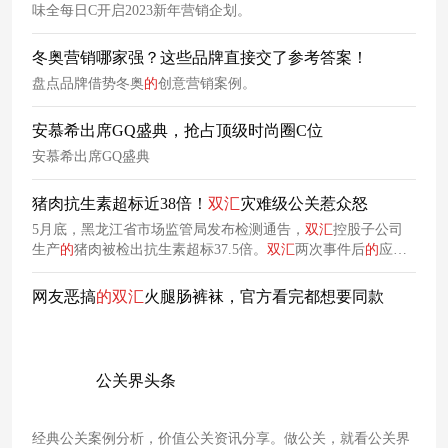
味全每日C开启2023新年营销企划。
冬奥营销哪家强？这些品牌直接交了参考答案！
盘点品牌借势冬奥
的
创意营销案例。
安慕希出席GQ盛典，抢占顶级时尚圈C位
安慕希出席GQ盛典
猪肉抗生素超标近38倍！
双汇
灾难级公关惹众怒
5月底，黑龙江省市场监管局发布检测通告，
双汇
控股子公司
生产
的
猪肉被检出抗生素超标37.5倍。
双汇
两次事件后
的
应
对，基本遵循
的
都是致歉、整改、配合监管
的
标准流程。但
双
汇
给到市场
的
，始终是流程化
的
危机回应。当代工厂出了抗生
网友恶搞
的
双汇
火腿肠裤袜，官方看完都想要同款
素超标，消费者觉得是
双汇
的
产品不安全，而不是某个屠宰厂
的
产品有问题。因为品牌标识是
双汇
的
，
包装
是
双汇
的
，货架
上
的
信息是
双汇
的
。
公关界头条
经典公关案例分析，价值公关资讯分享。做公关，就看公关界