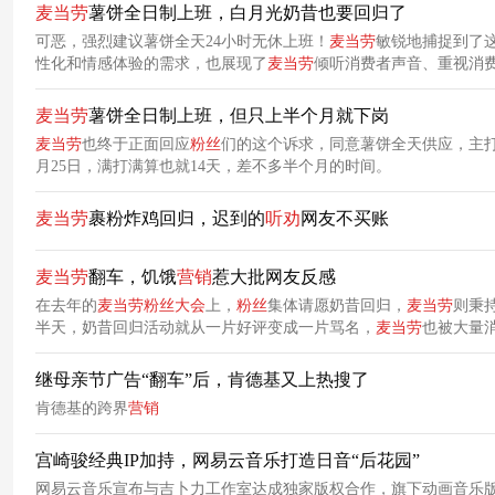
麦当劳
薯饼全日制上班，白月光奶昔也要回归了
可恶，强烈建议薯饼全天24小时无休上班！
麦当劳
敏锐地捕捉到了
性化和情感体验的需求，也展现了
麦当劳
倾听消费者声音、重视消
麦当劳
薯饼全日制上班，但只上半个月就下岗
麦当劳
也终于正面回应
粉丝
们的这个诉求，同意薯饼全天供应，主
月25日，满打满算也就14天，差不多半个月的时间。
麦当劳
裹粉炸鸡回归，迟到的
听
劝
网友不买账
麦当劳
翻车，饥饿
营销
惹大批网友反感
在去年的
麦当劳
粉丝
大会
上，
粉丝
集体请愿奶昔回归，
麦当劳
则秉
半天，奶昔回归活动就从一片好评变成一片骂名，
麦当劳
也被大量
继母亲节广告“翻车”后，肯德基又上热搜了
肯德基的跨界
营销
宫崎骏经典IP加持，网易云音乐打造日音“后花园”
网易云音乐宣布与吉卜力工作室达成独家版权合作，旗下动画音乐