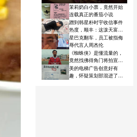
茉莉奶白小票，竟然开始
连载真正的番茄小说
蹭到韩星朴时宇收信事件
热度，顺丰：这泼天富贵
终于轮到我了
星巴克翻车，员工被指侮
辱代言人周杰伦
《蜘蛛侠》是懂流量的，
竟然找佛得角门将拍宣传
片
美的电梯广告创意好有
趣，怀疑策划部混进了天
才