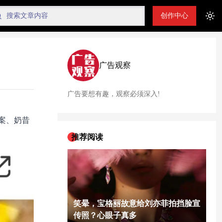
创作中心
Tog
广告观察
广告要想有趣，观察必须深入!
案、奶昔
推荐阅读
笑晕，宝格丽故意给刘亦菲拍挡脸宣
传照？心眼子真多