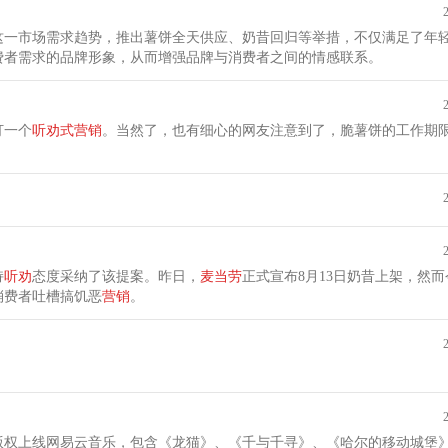
这一市场需求趋势，推出薯饼全天供应、奶昔回归等举措，不仅满足了年
费者需求的品牌形象，从而增强品牌与消费者之间的情感联系。
打一个
听
劝
式
营销
。当然了，也有细心的网友注意到了，脆薯饼的工作期
持
听
劝
态度采纳了该提案。昨日，
麦当劳
正式宣布8月13日奶昔上架，然
消费者吐槽搞饥恶
营销
。
版权上线网易云音乐，包含《龙猫》、《千与千寻》、《哈尔的移动城堡