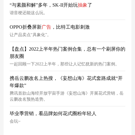
“与素颜和解”多年，SK-II开始玩
抽象
了
谐音梗还能这么玩。
OPPO折叠屏新
广告
，比特工电影刺激
让产品卖点“具象化”。
【盘点】2022上半年热门案例合集，总有一个刷屏你的
朋友圈
一起回顾一下2022上半年，那些让人记忆犹新的热门案例。
携岳云鹏改名上热搜，《妄想山海》花式套路成就“开
年爆款”
腾讯首款山海经开放宇宙手游《妄想山海》开展花式营销，岳
云鹏改名预热造势。
毕业季营销，看品牌如何花式圈粉年轻人
会玩~