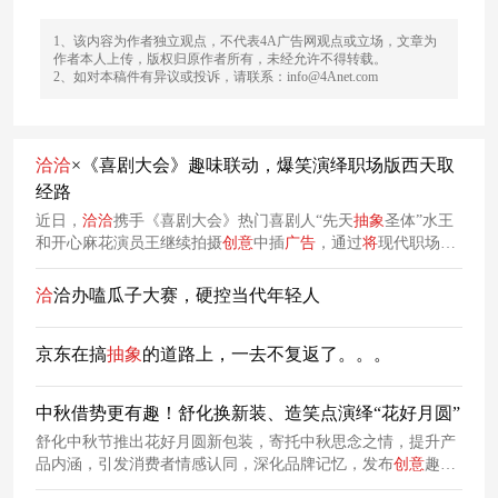
1、该内容为作者独立观点，不代表4A广告网观点或立场，文章为
作者本人上传，版权归原作者所有，未经允许不得转载。
2、如对本稿件有异议或投诉，请联系：info@4Anet.com
洽
洽
×《喜剧大会》趣味联动，爆笑演绎职场版西天取
经路
近日，
洽
洽
携手《喜剧大会》热门喜剧人“先天
抽象
圣体”水王
和开心麻花演员王继续拍摄
创意
中插
广告
，通过
将
现代职场话
题与经典的西游场景相融合，不仅带来了爆笑的视觉效果，更
在无形中传递了产品的核心价值。
洽
洽办嗑瓜子大赛，硬控当代年轻人
京东在搞
抽象
的道路上，一去不复返了。。。
中秋借势更有趣！舒化换新装、造笑点演绎“花好月圆”
舒化中秋节推出花好月圆新包装，寄托中秋思念之情，提升产
品内涵，引发消费者情感认同，深化品牌记忆，发布
创意
趣味
事件海报，增加话题关注度，传递品牌理念。