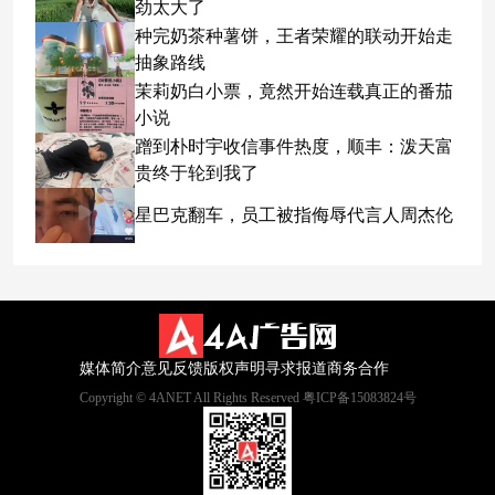
劲太大了
种完奶茶种薯饼，王者荣耀的联动开始走
抽象路线
茉莉奶白小票，竟然开始连载真正的番茄
小说
蹭到朴时宇收信事件热度，顺丰：泼天富
贵终于轮到我了
星巴克翻车，员工被指侮辱代言人周杰伦
媒体简介
意见反馈
版权声明
寻求报道
商务合作
Copyright © 4ANET All Rights Reserved 粤ICP备15083824号