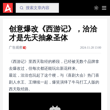
Toggle t
创意爆改《西游记》，洽洽
才是先天抽象圣体
广告观察
2024-11-28 13:00
《西游记》里西天取经的桥段，已经被无数个品牌拿
去爆改过，但每次都还能玩出新花样来。
最近，洽洽也玩起了这个梗，与《喜剧大会》热门喜
剧人水王、王继续一起，爆笑演绎了牛马打工人版的
西天取经路。