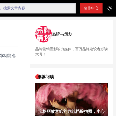
创作中心
Tog
品牌与策划
品牌营销圈影响力媒体，百万品牌建设者必读
大号！
隙就能泡
推荐阅读
宝格丽故意给刘亦菲挡脸拍照，小心