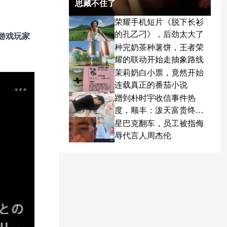
思藏不住了
荣耀手机短片《脱下长衫
的孔乙刁》，后劲太大了
游戏玩家
种完奶茶种薯饼，王者荣
耀的联动开始走抽象路线
茉莉奶白小票，竟然开始
连载真正的番茄小说
蹭到朴时宇收信事件热
度，顺丰：泼天富贵终于
轮到我了
星巴克翻车，员工被指侮
辱代言人周杰伦