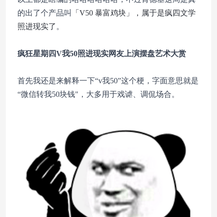
的出了个产品叫
「V50 暴富鸡块」，属于是疯四文学
照进现实了
。
疯狂星期四V我50照进现实
网友上演摆盘艺术大赏
首先我还是来解释一下“v我50”这个梗，字面意思就是
“微信转我50块钱"，大多用于戏谑、调侃场合。