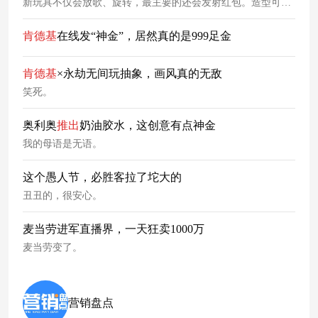
新玩具不仅会放歌、旋转，最主要的还会发射红包。造型可爱
的哆啦A梦身着中式服装，还能旋转派发红包，为新年聚会增
添欢笑和祝福。活动期间，消费者可在购买任意餐品时现金加
肯德基
在线发“神金”，居然真的是999足金
购获得。这下机器猫直接变成了“招财猫”，变成了人人都喜爱
的财神爷。借此寓意，麦当劳将哆啦A梦IP植入到中国新年传
肯德基
×永劫无间玩抽象，画风真的无敌
统文化中，衍生出了“招财猫”性质的新玩具。可爱造型，美好
祝福，让人爱不释
笑死。
奥利奥
推出
奶油胶水，这创意有点神金
我的母语是无语。
这个愚人节，必胜客拉了坨大的
丑丑的，很安心。
麦当劳进军直播界，一天狂卖1000万
麦当劳变了。
营销盘点