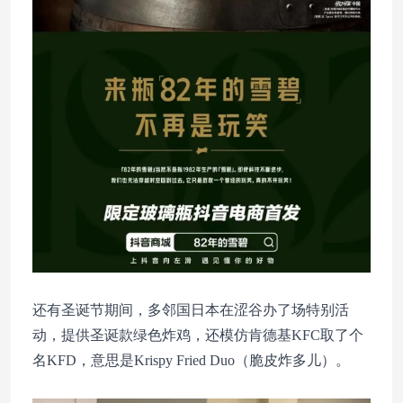
还有圣诞节期间，多邻国日本在涩谷办了场特别活
动，提供圣诞款绿色炸鸡，还模仿肯德基KFC取了个
名KFD，意思是Krispy Fried Duo（脆皮炸多儿）。