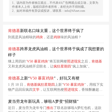
1、该内容为作者独立观点，不代表4A广告网观点或立场，文章为
作者本人上传，版权归原作者所有，未经允许不得转载。
2、如对本稿件有异议或投诉，请联系：info@4Anet.com
肯德基
新联名口味太重，这个世界终于疯了
到底是风油精味的
鸡块
，还是
鸡块
味的风油精？
肯德基
跨界龙虎风油精，这个世界终于疯成了我想要的
样子
继上周四的"
V50
暴富
鸡块
"将互联网梗
照进
现实
之后，
肯德基
又和龙虎风油精开启联名，让
疯狂
星期四
"疯上加疯"。
肯德基
上新“
V50
暴富
鸡块
”，好玩又有梗
1 月 18 日，
肯德基
疯狂
星期四
上新“
V50
暴富
鸡块
”，用线下实
物产品回应疯四
文学
，让互联网热梗
照进
现实
，香辣酥嫩超好
味的同时又好玩又有梗。
麦当劳龙年新玩具，哆啦A梦变“招财猫”
近日，麦当劳为龙年专门
推出
了联名款哆啦A梦红包机，这款