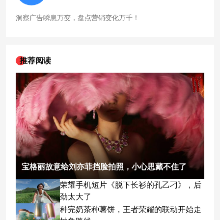
洞察广告瞬息万变，盘点营销变化万千！
推荐阅读
宝格丽故意给刘亦菲挡脸拍照，小心思藏不住了
荣耀手机短片《脱下长衫的孔乙刁》，后
劲太大了
种完奶茶种薯饼，王者荣耀的联动开始走