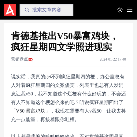
Toggle t
肯德基推出V50暴富鸡块，
疯狂星期四文学照进现实
营销盘点
2024-01-22 17:40
说实话，我真的get不到疯狂星期四的梗，办公室总有
人对着疯狂星期四的文案傻笑，列表里也总有人发消
息让我v50，我不知道这个烂梗有什么好玩的，不会还
有人不知道这个梗怎么来的吧？听说疯狂星期四出了
「V50 暴富鸡块」
，我现在需要有人v我50，让我去补
充一点能量，再接着跟你吐槽。
以上都是瞎编的哈哈哈哈哈哈，不过肯德基这周是真