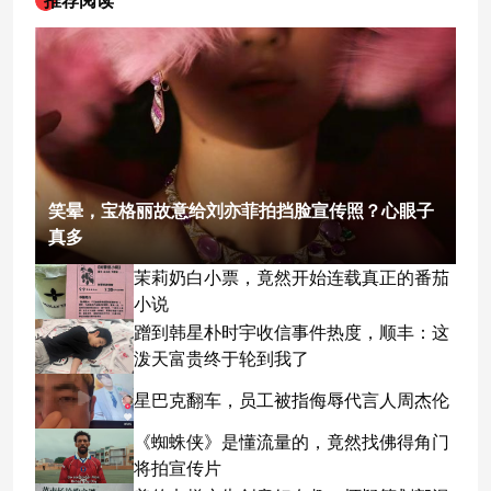
推荐阅读
笑晕，宝格丽故意给刘亦菲拍挡脸宣传照？心眼子
真多
茉莉奶白小票，竟然开始连载真正的番茄
小说
蹭到韩星朴时宇收信事件热度，顺丰：这
泼天富贵终于轮到我了
星巴克翻车，员工被指侮辱代言人周杰伦
《蜘蛛侠》是懂流量的，竟然找佛得角门
将拍宣传片