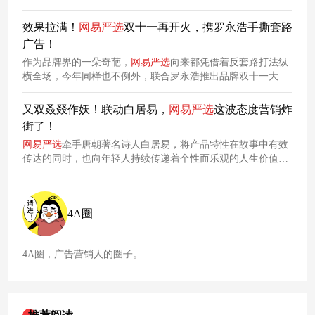
它们造一片避暑的「挪威の森林」。
效果拉满！
网易
严
选
双十一再开火，携罗永浩手撕套路
广告！
作为品牌界的一朵奇葩，
网易
严
选
向来都凭借着反套路打法纵
横全场，今年同样也不例外，联合罗永浩推出品牌双十一大片
《啥是好东西》，锚定一系列套路广告精准开炮。
又双叒叕作妖！联动白居易，
网易
严
选
这波态度营销炸
街了！
网易
严
选
牵手唐朝著名诗人白居易，将产品特性在故事中有效
传达的同时，也向年轻人持续传递着个性而乐观的人生价值
观。
4A圈
4A圈，广告营销人的圈子。