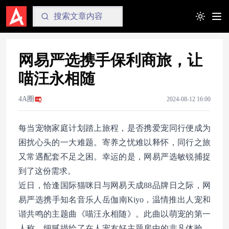
Toggle t
网易严选携手保利商旅，让
喵汪永相随
4A圈
2024-08-12 16:00
每当宠物家庭计划踏上旅程，是否携爱宠同行便成为
困扰心头的一大难题。寄养之忧难以释怀，同行之旅
又常遇配套不足之困。幸运的是，网易严选敏锐捕捉
到了这份需求。
近日，恰逢国际猫咪日与网易天成88品牌日之际，网
易严选携手知名音乐人岳伽南Kiyo，温情推出人宠和
谐共鸣的主题曲《喵汪永相随》。此曲以萌宠的第一
人称，细腻描绘了在人宠友好主题房中的非凡体验，