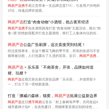
网易
严
选
携手
易立竞带来一支品牌态度TVC，引发用户共鸣和
讨论，传递品牌价值观。
网易
严
选
打造“肉食动物”小酒馆，抢占夜宵经济
网易
严
选
携手
知名酒馆跳海打造“肉食动物”主题活动，推出“肉
食+酒”的绝妙搭配并打造主题酒馆，将打工人集体向往的街边
酒馆文化推向“品质同频”的新高潮。
网易
严
选
公益广告刷屏，这次直接哭到结尾！
经过疫情寒冬，在这个樱花飞舞的季节里，所有的焦虑与不安
都将被治愈，人们也露出了久违的笑容。近日，
网易
严
选
携手
樱花公益大使袁弘推出一支暖心的广告片，以此来纪念这个来
之不易的春天，同时向那些勇敢无畏的逆行者们致敬。
网易
严
选
× 乐乐茶「不南茶舍」开张，品牌如何造
梗、玩梗？
网易
严
选
近期又联合新式茶饮品牌「乐乐茶」，并借势双十
一，打出了另一营销新套路。
打造「挪威の森林」猫窝，
网易
严
选
拓展公益新边界
网易
严
选
近日
携手
网易
云音乐「村上春树有声季」共同发起#
城市森林计划# ，在炎热夏日，用猫咪更容易识别的绿色，为