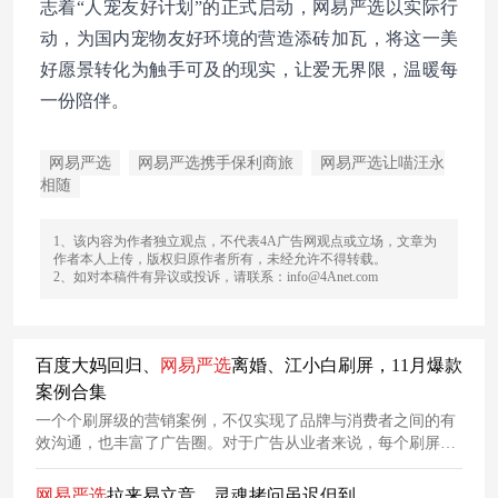
志着“人宠友好计划”的正式启动，网易严选以实际行
动，为国内宠物友好环境的营造添砖加瓦，将这一美
好愿景转化为触手可及的现实，让爱无界限，温暖每
一份陪伴。
网易严选
网易严选携手保利商旅
网易严选让喵汪永
相随
1、该内容为作者独立观点，不代表4A广告网观点或立场，文章为
作者本人上传，版权归原作者所有，未经允许不得转载。
2、如对本稿件有异议或投诉，请联系：info@4Anet.com
百度大妈回归、
网易
严
选
离婚、江小白刷屏，11月爆款
案例合集
一个个刷屏级的营销案例，不仅实现了品牌与消费者之间的有
效沟通，也丰富了广告圈。对于广告从业者来说，每个刷屏级
的优秀案例都是汲取养料的范本，一起来看看吧！
网易
严
选
拉来易立竞，灵魂拷问虽迟但到