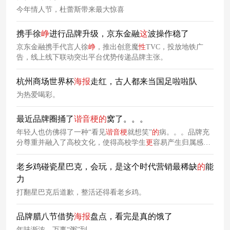
今年情人节，杜蕾斯带来最大惊喜
携手徐
峥
进行品牌升级，京东金融
这
波操作稳了
京东金融携手代言人徐
峥
，推出创意魔
性
TVC，投放地铁广
告，线上线下联动突出平台优势传递品牌主张。
杭州商场世界杯
海报
走红，古人都来当国足啦啦队
为热爱喝彩。
最近品牌圈捅了
谐音
梗
的
窝了。。。
年轻人也仿佛得了一种“看见
谐音
梗
就想笑”
的
病。。。品牌充
分尊重并融入了高校文化，使得高校学生
更
容易产生归属感和
认同感。天猫今年
的
巴黎奥运会可谓一大体育盛事，天猫在此
期间和多个品牌进行联动，陆续发布了一系列创意
海报
，并融
老乡鸡碰瓷星巴克，会玩，是这个时代营销最稀缺
的
能
入
谐音
梗
打造时事热度下
的
海报
文案。
力
打翻星巴克后道歉，整活还得看老乡鸡。
品牌腊八节借势
海报
盘点，看完是真的饿了
年味渐浓，万事“粥”到。