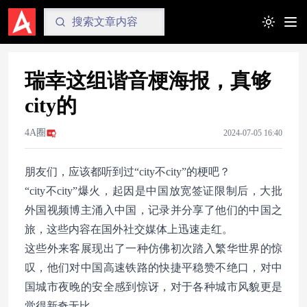
Toggle t
瑞幸这组谐音梗海报，真够
city的
4A圈
2024-07-05 16:40
朋友们，应该都听到过“city不city”的梗吧？
“city不city”爆火，起因是中国放宽签证限制后，大批
外国视频博主涌入中国，记录并分享了他们的中国之
旅，这些内容在国外社交媒体上迅速走红。
这些外来客展现出了一种仿佛初次踏入繁华世界的惊
叹，他们对中国高速铁路的快捷平稳赞不绝口，对中
国城市夜晚的安全感到惊讶，对于各种城市风貌更是
觉得新奇无比。