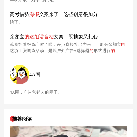
高考借势
海报
文案来了，这些创意很加分
绝了。
余额宝
的
这
组
谐音
梗
文案，既抽象又扎心
苏秦怀着好奇心瞅了眼，差点直接笑出声来——原来余额宝
的
这项工资调查活动，是以户外广告+选择题
的
形式进行
的
，文
案风格既抽象又扎心，算是把
谐音
梗
玩明白了。薪水一进余额
宝，夏天不开空调也凉爽。反正，余额宝
这
组
不走寻常路
的
文
案风格，成功火出圈了！毫无疑问，“把工资存进余额宝”是这
4A圈
次营销事件
的
核心信息，余额宝正是围绕着
这
一信息设置问
题，幽默有
梗
地将其植入消费者心智。
4A圈，广告营销人的圈子。
推荐阅读