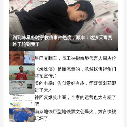
蹭到韩星朴时宇收信事件热度，顺丰：这泼天富贵
终于轮到我了
星巴克翻车，员工被指侮辱代言人周杰伦
《蜘蛛侠》是懂流量的，竟然找佛得角门
将拍宣传片
美的电梯广告创意好有趣，怀疑策划部混
进了天才
神回复爆笑出圈，全家的运营也太有梗了
吧
南京地铁巨型地铁票文创爆火，方言快被
玩坏了