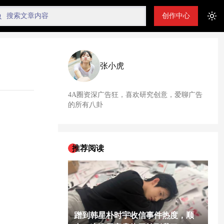
创作中心
Tog
张小虎
4A圈资深广告狂，喜欢研究创意，爱聊广告
的所有八卦
推荐阅读
蹭到韩星朴时宇收信事件热度，顺