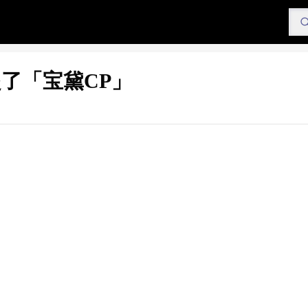
了「宝黛CP」