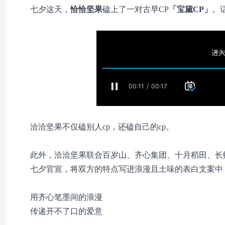
七夕这天，
恰恰坚果
磕上了一对古早CP
「宝黛CP」
。
洽洽坚果不仅磕别人cp，还磕自己的cp。
此外，洽洽坚果联合百岁山、齐心集团、十月稻田、长
七夕官宣，将双方的特点写进浪漫且土味的表白文案中，
用齐心笔墨间的浪漫
传递开不了口的爱意