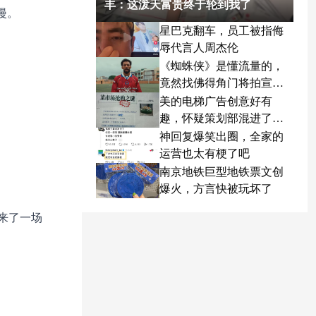
丰：这泼天富贵终于轮到我了
漫。
星巴克翻车，员工被指侮
辱代言人周杰伦
《蜘蛛侠》是懂流量的，
竟然找佛得角门将拍宣传
片
美的电梯广告创意好有
趣，怀疑策划部混进了天
才
神回复爆笑出圈，全家的
运营也太有梗了吧
南京地铁巨型地铁票文创
爆火，方言快被玩坏了
来了一场