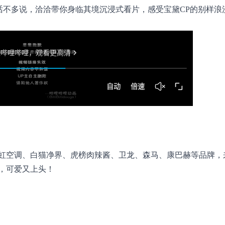
话不多说，洽洽带你身临其境沉浸式看片，感受宝黛CP的别样浪
虹空调、白猫净界、虎榜肉辣酱、卫龙、森马、康巴赫等品牌，
可爱又上头！ ​