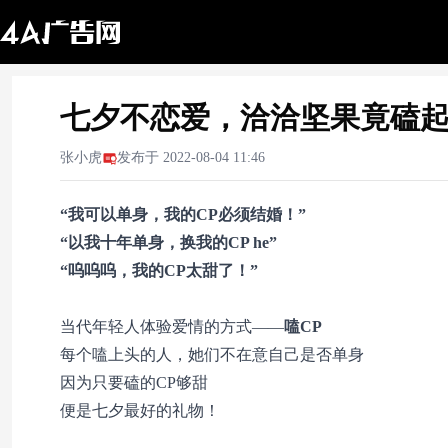
七夕不恋爱，洽洽坚果竟磕起
张小虎
发布于
2022-08-04 11:46
“我可以单身，我的CP必须结婚！”
“以我十年单身，换我的CP he”
“呜呜呜，我的CP太甜了！”
当代年轻人体验爱情的方式——
嗑CP
每个嗑上头的人，她们不在意自己是否单身
因为只要磕的CP够甜
便是七夕最好的礼物！