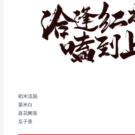
稻米流脂
粟米白
葵花阑落
瓜子香