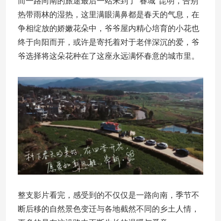
而一路向南的旅途最后一站来到了“春城”昆明，告别
热带雨林的湿热，这里满眼满鼻都是春天的气息，在
争相绽放的娇嫩花朵中，爷爷屋内精心培育的小花也
终于向阳而开，或许是寄托着对于老伴深沉的爱，爷
爷选择将这朵花种在了这座永远满怀春意的城市里。
整支影片看完，感受到的不仅仅是一路向南，季节不
断后移的自然景色变迁与各地截然不同的乡土人情，