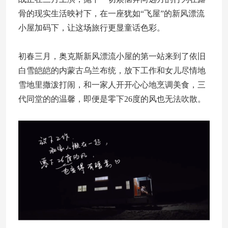
骨的现实生活映衬下，在一座犹如“飞屋”的新风漂流
小屋加码下，让这场旅行更显童话色彩。
初春三月，奥克斯新风漂流小屋的第一站来到了依旧
白雪皑皑的内蒙古乌兰布统，放下工作和女儿尽情地
雪地里撒泼打闹，和一家人开开心心地烹调美食，三
代同堂的的温馨，即便是零下26度的风也无法吹散。