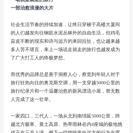
一部治愈浪漫的大片
社会生活节奏的持续加速，让终日穿梭于高楼大厦间
的人们越发向往钢筋水泥丛林外的自由生活，但鸡毛
蒜皮不断的现实和诗与远方的来回拉扯，也让越来越
多人苦不堪言，来上一场说走就走的旅行也越发成为
了广大打工人的终极梦想。
而优秀的品牌总是善于洞察人心，察觉到年轻人对于
旅行狂热向往的奥克斯空调，用一支穿越5000公里的
旅行纪录片和一个温馨治愈的新风漂流小屋，替无数
人完成了这一壮举。
一家四口，三代人，一场从北到南绵延5000公里，跨
越北方极寒、黄土高原、热带雨林在内4座城的极地挑
战正在三月上演，抛下一切烦恼奔向远方的行为在露