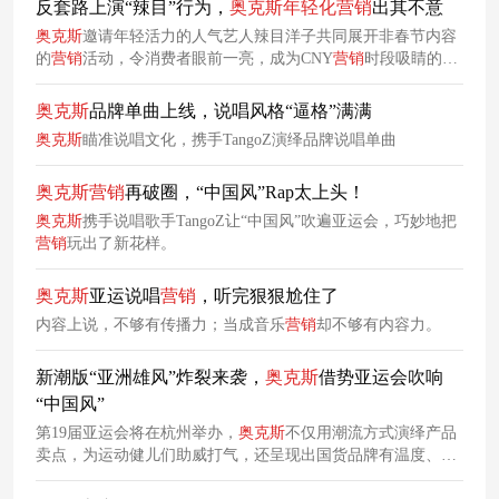
反套路上演“辣目”行为，
奥克斯
年轻化
营销
出其不意
奥克斯
邀请年轻活力的人气艺人辣目洋子共同展开非春节内容
的
营销
活动，令消费者眼前一亮，成为CNY
营销
时段吸睛的特
殊存在。
奥克斯
品牌单曲上线，说唱风格“逼格”满满
奥克斯
瞄准说唱文化，携手TangoZ演绎品牌说唱单曲
奥克斯
营销
再破圈，“中国风”Rap太上头！
奥克斯
携手说唱歌手TangoZ让“中国风”吹遍亚运会，巧妙地把
营销
玩出了新花样。
奥克斯
亚运说唱
营销
，听完狠狠尬住了
内容上说，不够有传播力；当成音乐
营销
却不够有内容力。
新潮版“亚洲雄风”炸裂来袭，
奥克斯
借势亚运会吹响
“中国风”
第19届亚运会将在杭州举办，
奥克斯
不仅用潮流方式演绎产品
卖点，为运动健儿们助威打气，还呈现出国货品牌有温度、有
风度的形象，赢得注重文化自信和民族荣誉感的国民认同。