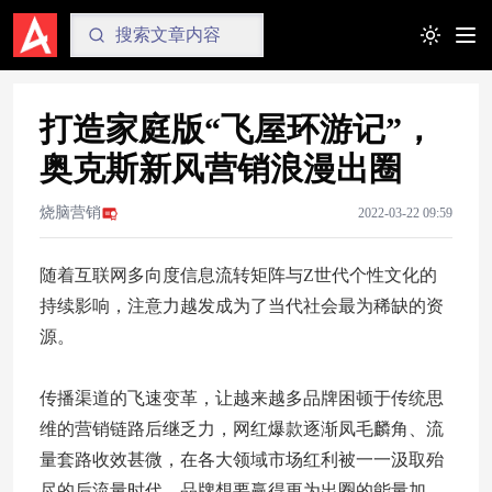
Toggle t
打造家庭版“飞屋环游记”，
奥克斯新风营销浪漫出圈
烧脑营销
2022-03-22 09:59
随着互联网多向度信息流转矩阵与Z世代个性文化的
持续影响，注意力越发成为了当代社会最为稀缺的资
源。
传播渠道的飞速变革，让越来越多品牌困顿于传统思
维的营销链路后继乏力，网红爆款逐渐凤毛麟角、流
量套路收效甚微，在各大领域市场红利被一一汲取殆
尽的后流量时代，品牌想要赢得更为出圈的能量加