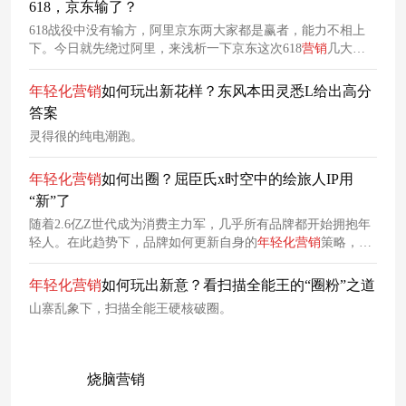
618，京东输了？
618战役中没有输方，阿里京东两大家都是赢者，能力不相上
下。今日就先绕过阿里，来浅析一下京东这次618
营销
几大维
度，让用户们明白硝烟味寡淡≠没有行动！！！
年轻化
营销
如何玩出新花样？东风本田灵悉L给出高分
答案
灵得很的纯电潮跑。
年轻化
营销
如何出圈？屈臣氏x时空中的绘旅人IP用
“新”了
随着2.6亿Z世代成为消费主力军，几乎所有品牌都开始拥抱年
轻人。在此趋势下，品牌如何更新自身的
年轻化
营销
策略，怎
样的玩法才能真正吸引并引爆Z世代注意力？ 今年，我们看到
不少品牌也在
年轻化
的道路上阔步前行。 比如近年来一直在
年
年轻化
营销
如何玩出新意？看扫描全能王的“圈粉”之道
轻化
营销
上表现突出的屈臣氏，这一次同样瞄准年轻人，联手
山寨乱象下，扫描全能王硬核破圈。
热门剧情恋爱手游IP时空中的绘旅人开启线下主题门店活动。
烧脑营销