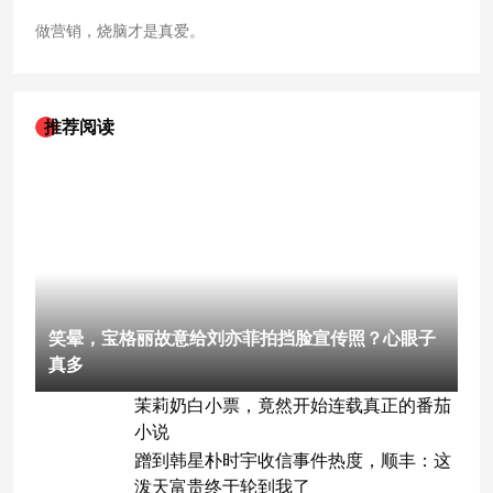
做营销，烧脑才是真爱。
推荐阅读
笑晕，宝格丽故意给刘亦菲拍挡脸宣传照？心眼子
真多
茉莉奶白小票，竟然开始连载真正的番茄
小说
蹭到韩星朴时宇收信事件热度，顺丰：这
泼天富贵终于轮到我了