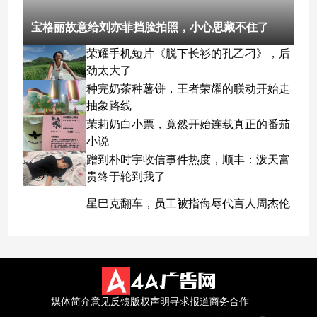
宝格丽故意给刘亦菲挡脸拍照，小心思藏不住了
荣耀手机短片《脱下长衫的孔乙刁》，后
劲太大了
种完奶茶种薯饼，王者荣耀的联动开始走
抽象路线
茉莉奶白小票，竟然开始连载真正的番茄
小说
蹭到朴时宇收信事件热度，顺丰：泼天富
贵终于轮到我了
星巴克翻车，员工被指侮辱代言人周杰伦
媒体简介
意见反馈
版权声明
寻求报道
商务合作