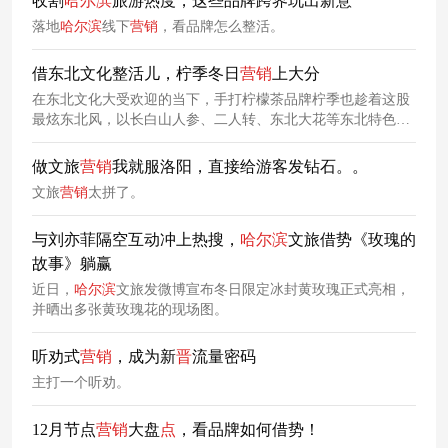
收割
哈尔滨
旅游热度，这些品牌跨界玩出新意
落地
哈尔滨
线下
营销
，看品牌怎么整活。
借东北文化整活儿，柠季冬日
营销
上大分
在东北文化大受欢迎的当下，手打柠檬茶品牌柠季也趁着这股
最炫东北风，以长白山人参、二人转、东北大花等东北特色元
素为灵感，推出了系列限定产品，让品牌与东北文化产生了奇
妙联系的同时，也走了一回土潮路线。
做文旅
营销
我就服洛阳，直接给游客发钻石。。
文旅
营销
太拼了。
与刘亦菲隔空互动冲上热搜，
哈尔滨
文旅借势《玫瑰的
故事》躺赢
近日，
哈尔滨
文旅发微博宣布冬日限定冰封黄玫瑰正式亮相，
并晒出多张黄玫瑰花的现场图。
听劝式
营销
，成为新
晋
流量密码
主打一个听劝。
12月节点
营销
大盘
点
，看品牌如何借势！