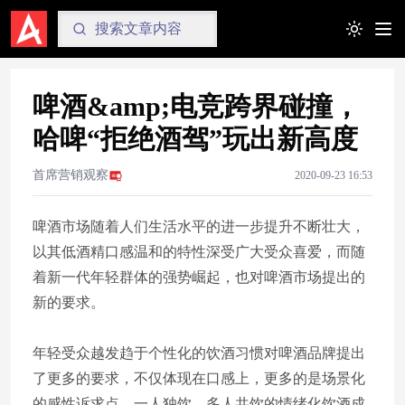
Toggle t
啤酒&amp;电竞跨界碰撞，
哈啤“拒绝酒驾”玩出新高度
首席营销观察
2020-09-23 16:53
啤酒市场随着人们生活水平的进一步提升不断壮大，
以其低酒精口感温和的特性深受广大受众喜爱，而随
着新一代年轻群体的强势崛起，也对啤酒市场提出的
新的要求。
年轻受众越发趋于个性化的饮酒习惯对啤酒品牌提出
了更多的要求，不仅体现在口感上，更多的是场景化
的感性诉求点，一人独饮、多人共饮的情绪化饮酒成