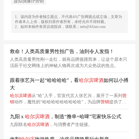
虚拟偶像IP营销
1、该内容为作者独立观点，不代表4A广告网观点或立场，文章为
作者本人上传，版权归原作者所有，未经允许不得转载。
2、如对本稿件有异议或投诉，请联系：info@4Anet.com
救命！人类高质量男性拍广告，油到令人发指！
人类高质量男性刚一走红，就有品牌接踵而来，让这个原本只
活跃于社交网络上的神秘人物再次成为大众热议的焦点。
跟着张艺兴一起“哈哈哈哈”，看
哈尔滨
啤酒
如何以小搏
大
哈尔滨
啤酒
从“哈”入手，官宣代言人张艺兴，展开了一系列
营
销
动作，魔性的“哈哈哈哈哈哈哈哈哈”，为品牌
营销
提供了一
个新奇的思路。
九阳 x
哈尔滨
啤酒
，制造“撸串+哈啤”宅家快乐公式
九阳联名
哈尔滨
啤酒
，与消费者产生链接。