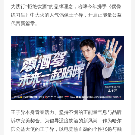
为践行“拒绝饮酒”的品牌理念，哈啤今年携手《偶像
练习生》中大火的人气偶像王子异，开启正能量公益
代言新篇章。
王子异本身青春活力、坚持不懈的正能量气息与品牌
诉求完美契合。为倡导适度饮酒的新风尚，作为哈尔
滨公益大使的王子异，以电竞热血融的个性张扬与融