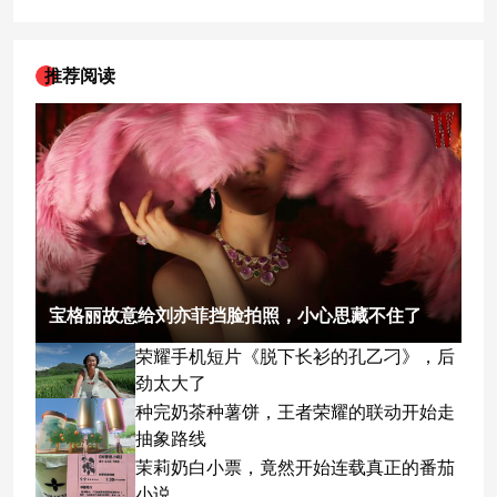
推荐阅读
宝格丽故意给刘亦菲挡脸拍照，小心思藏不住了
荣耀手机短片《脱下长衫的孔乙刁》，后
劲太大了
种完奶茶种薯饼，王者荣耀的联动开始走
抽象路线
茉莉奶白小票，竟然开始连载真正的番茄
小说