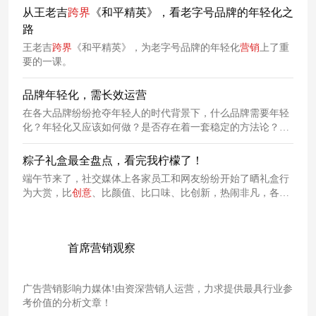
从王老吉
跨
界
《和平精英》，看老字号品牌的年轻化之
路
王老吉
跨
界
《和平精英》，为老字号品牌的年轻化
营销
上了重
要的一课。
品牌年轻化，需长效运营
在各大品牌纷纷抢夺年轻人的时代背景下，什么品牌需要年轻
化？年轻化又应该如何做？是否存在着一套稳定的方法论？一
起来看看吧！
粽子礼盒最全盘点，看完我柠檬了！
端午节来了，社交媒体上各家员工和网友纷纷开始了晒礼盒行
为大赏，比
创意
、比颜值、比口味、比创新，热闹非凡，各种
颜值与实力并存的粽子礼盒更是亮瞎大众的24K金刚眼。
首席营销观察
广告营销影响力媒体!由资深营销人运营，力求提供最具行业参
考价值的分析文章！