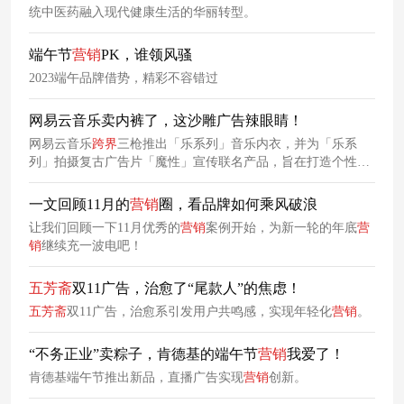
统中医药融入现代健康生活的华丽转型。
端午节
营销
PK，谁领风骚
2023端午品牌借势，精彩不容错过
网易云音乐卖内裤了，这沙雕广告辣眼睛！
网易云音乐
跨
界
三枪推出「乐系列」音乐内衣，并为「乐系
列」拍摄复古广告片「魔性」宣传联名产品，旨在打造个性音
乐内裤和袜子，把音乐穿在身上。
一文回顾11月的
营销
圈，看品牌如何乘风破浪
让我们回顾一下11月优秀的
营销
案例开始，为新一轮的年底
营
销
继续充一波电吧！
五芳斋
双11广告，治愈了“尾款人”的焦虑！
五芳斋
双11广告，治愈系引发用户共鸣感，实现年轻化
营销
。
“不务正业”卖粽子，肯德基的端午节
营销
我爱了！
肯德基端午节推出新品，直播广告实现
营销
创新。