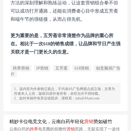
方法的深刻理解和熟练运动，让这套营销组合拳不但
可以成功打开通路，还能在消费者心目中形成五芳斋
和端午节的强链接，从而占得先机。
更为重要的是，五芳斋非常清楚作为品牌的重心所
在。相比于一次618的销售成绩，让品牌和节日产生强
关联才是一门更长久的生意。
跨界营销
IP营销
五芳斋
618营销
创意脑洞广告
片
1、该内容为作者独立观点，不代表4A广告网观点或立场，文章为
作者本人上传，版权归原作者所有，未经允许不得转载。
2、如对本稿件有异议或投诉，请联系：info@4Anet.com
精妙卡位电竞文化，云南白药年轻化
营销
势如破竹
云南白药的
跨
界
电竞圈的前瞻性
营销
思路，无疑实现了一波传