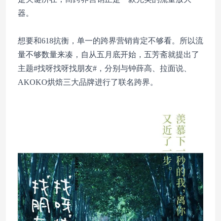
器。
想要和618抗衡，单一的跨界营销肯定不够看。所以流
量不够数量来凑，自从五月底开始，五芳斋就提出了
主题#找呀找呀找朋友#，分别与钟薛高、拉面说、
AKOKO烘焙三大品牌进行了联名跨界。