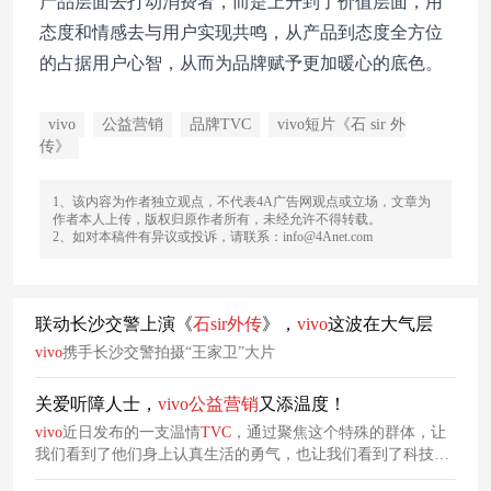
产品层面去打动消费者，而是上升到了价值层面，用
态度和情感去与用户实现共鸣，从产品到态度全方位
的占据用户心智，从而为品牌赋予更加暖心的底色。
vivo
公益营销
品牌TVC
vivo短片《石 sir 外
传》
1、该内容为作者独立观点，不代表4A广告网观点或立场，文章为
作者本人上传，版权归原作者所有，未经允许不得转载。
2、如对本稿件有异议或投诉，请联系：info@4Anet.com
联动长沙交警上演《
石
sir
外传
》，
vivo
这波在大气层
vivo
携手长沙交警拍摄“王家卫”大片
关爱听障人士，
vivo
公益
营销
又添温度！
vivo
近日发布的一支温情
TVC
，通过聚焦这个特殊的群体，让
我们看到了他们身上认真生活的勇气，也让我们看到了科技向
善推动美好生活的更多可能。