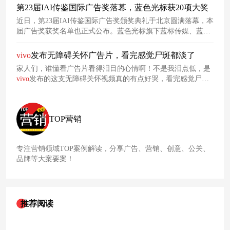
第23届IAI传鉴国际广告奖落幕，蓝色光标获20项大奖
近日，第23届IAI传鉴国际广告奖颁奖典礼于北京圆满落幕，本
届广告奖获奖名单也正式公布。蓝色光标旗下蓝标传媒、蓝标
数字、大蓝科技、狮华公关将3金5银8铜3优秀共计19项案例奖
杯收入囊中，同时蓝标传媒获颁“年度数字
营销
公司”大奖，共
vivo
发布无障碍关怀广告片，看完感觉尸斑都淡了
同助力蓝色光标集团荣登IAI获奖集团Top 5榜单。
家人们，谁懂看广告片看得泪目的心情啊！不是我泪点低，是
vivo
发布的这支无障碍关怀视频真的有点好哭，看完感觉尸体
暖暖的。
TOP营销
专注营销领域TOP案例解读，分享广告、营销、创意、公关、
品牌等大案要案！
推荐阅读