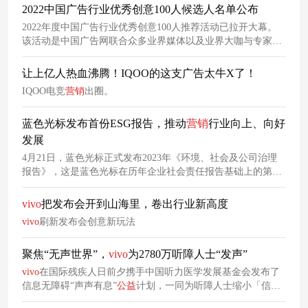
2022中国广告行业优秀创意100人候选人名单公布
2022年度中国广告行业优秀创意100人推荐活动已拉开大幕。
该活动是中国广告网联合众多业界媒体以及业界大咖与专家，
共同发起年度广告业最佳创意人评选活动。本年度评选工作，
遴选出全国100位优秀创意领军人。
让上亿人热血沸腾！IQOO的这支广告太牛X了！
IQOO电竞
营销
出圈。
蓝色光标发布首份ESG报告，推动
营销
行业向上、向好
发展
4月21日，蓝色光标正式发布2023年《环境、社会及公司治理
报告》，这是蓝色光标在历年企业社会责任报告基础上的第1
份环境、社会及公司治理报告。构建向上向好的可持续
营销
生
态蓝色光标密切关注行业发展的新技术、新场景，以ESG为引
vivo
把发布会开到山海里，卷出行业新高度
领，与行业、客户及上下游合作伙伴共建一个向上向好的可持
vivo
刷新发布会创意新玩法
续
营销
生态。
聚焦“无声世界”，
vivo
为2780万听障人士“发声”
vivo
在国际残疾人日前夕携手中国听力医学发展基金会发布了
信息无障碍“声声有息”
公益
计划，一同为听障人士缩小「信息
沟通差」。