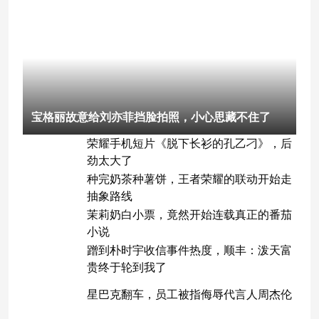
宝格丽故意给刘亦菲挡脸拍照，小心思藏不住了
荣耀手机短片《脱下长衫的孔乙刁》，后
劲太大了
种完奶茶种薯饼，王者荣耀的联动开始走
抽象路线
茉莉奶白小票，竟然开始连载真正的番茄
小说
蹭到朴时宇收信事件热度，顺丰：泼天富
贵终于轮到我了
星巴克翻车，员工被指侮辱代言人周杰伦