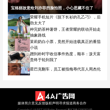
宝格丽故意给刘亦菲挡脸拍照，小心思藏不住了
荣耀手机短片《脱下长衫的孔乙刁》，后
劲太大了
种完奶茶种薯饼，王者荣耀的联动开始走
抽象路线
茉莉奶白小票，竟然开始连载真正的番茄
小说
蹭到朴时宇收信事件热度，顺丰：泼天富
贵终于轮到我了
星巴克翻车，员工被指侮辱代言人周杰伦
媒体简介
意见反馈
版权声明
寻求报道
商务合作
Copyright © 4ANET All Rights Reserved 粤ICP备15083824号