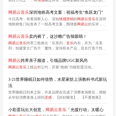
表白方式之一，将
情感
藏进诗里，隐晦委婉的表达对他人的喜
欢，而随着人们对表白形式认知的提升，人们越来越能直接get
到藏头诗的含义。 今年七夕，
网易
云
音乐
以“七夕藏头诗”表白
网易
云
音乐
深圳地铁高考文案：祝福考生“鱼跃龙门”
生产图文的方式，帮助网友委婉示爱。
今日高考，有着洞察人心、深知
情感
营销
的
网易
云
音乐
在深圳
地铁鲤鱼门站发布了一组高考文案，围绕着
网易
云
的乐评，诉
说着对高考学子的美好祝福。 值得一提的是，
网易
云
选择在鲤
鱼门设置高考文案，是十分用心的选择。无论是经过的路人还
网易
云
音乐
卖内裤了，这沙雕广告辣眼睛！
是身在其中的高考学子，都能轻易get到【鱼跃龙门】的小巧
网易
云
音乐
跨界三枪推出「乐系列」
音乐
内衣，并为「乐系
思，将地铁本身融入到广告创意中，高度契合高考创意命题。
列」拍摄复古广告片「魔性」宣传联名产品，旨在打造个性
音
乐
内裤和袜子，把
音乐
穿在身上。
网易
云
跨界亲子频道，引领品牌UGC新风尚
网易
云
音乐
上线
云
村公约，开展“抱抱”功能彩蛋活动。
3·21世界睡眠日如何借势，水星家纺上演教科书式新玩
法
世界睡眠日到来之际，许多品牌在完成了消费者洞察后，便能
从年轻消费者身上得到
灵感
，【好好睡觉】、【不要熬夜】、
【爱惜自己】等主题的品牌
营销
主题喷涌而出。水星家纺却另
辟蹊径，从睡觉本身出发，进行世界睡眠的深层解读，通过解
小彩蛋玩出大创意，
网易
云
音乐
「光援行动」太暖心
读，给出了另一份与众不同的答卷。