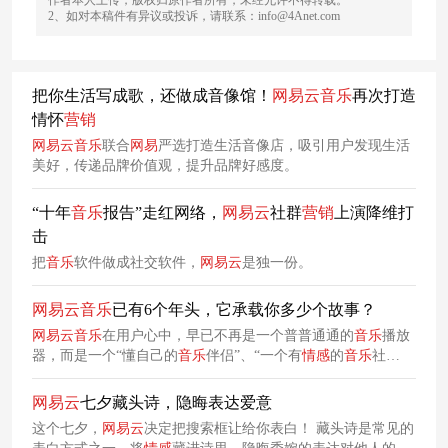
2、如对本稿件有异议或投诉，请联系：info@4Anet.com
把你生活写成歌，还做成音像馆！
网易
云
音乐
再次打造
情怀
营销
网易
云
音乐
联合
网易
严选打造生活音像店，吸引用户发现生活
美好，传递品牌价值观，提升品牌好感度。
“十年
音乐
报告”走红网络，
网易
云
社群
营销
上演降维打
击
把
音乐
软件做成社交软件，
网易
云
是独一份。
网易
云
音乐
已有6个年头，它承载你多少个故事？
网易
云
音乐
在用户心中，早已不再是一个普普通通的
音乐
播放
器，而是一个“懂自己的
音乐
伴侣”、“一个有
情感
的
音乐
社
区”。
网易
云
七夕藏头诗，隐晦表达爱意
这个七夕，
网易
云
决定把搜索框让给你表白！ 藏头诗是常见的