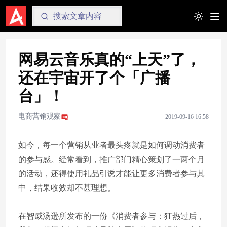
Toggle t
网易云音乐真的“上天”了，
还在宇宙开了个「广播
台」！
电商营销观察
2019-09-16 16:58
如今，每一个营销从业者最头疼就是如何调动消费者
的参与感。经常看到，推广部门精心策划了一两个月
的活动，还得使用礼品引诱才能让更多消费者参与其
中，结果收效却不甚理想。
在智威汤逊所发布的一份《消费者参与：狂热过后，