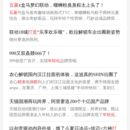
五
菱
x盒马梦幻联动，螺蛳粉臭臭粽太上头了！
五
菱
与盒马发布趣味动画形式TVC，将螺蛳粉与粽子两种元素
结合，推出奇妙新品，玩转年轻个性营销，巧妙达成品牌双
赢。。
联动18城
打造
“乐享欢乐颂”，欧拉解锁车企出圈新姿势
细分赛道的胜利。
999又双叒叕666了！
999创意广告片，实现
年轻化
品牌营销。
农心解锁国内汉江拉面初体验，这波真的SHIN出圈了
农心
精准
地
洞察
到人们对汉江拉面文化的喜爱，携手韩国女团
aespa，在重庆、广州、上海三城搭建“辛动补给站”，复刻江边
吃拉面场景，将品牌Slogan“一口辛拉面，我又SHIN了”焊进年
轻人的DNA中。
天猫国潮再玩跨界，阿里要造200个十亿国产品牌
天猫启动#国潮行动#，推出多组「国潮限定」跨界好物，既让
国货品牌逐渐走入年轻人的心里，，也让品牌实现了
年轻化
。
以创意驱动内容价值，饿了么夏日冰品×炫迈×六神
打