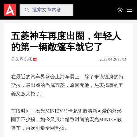
Toggle t
五菱神车再度出圈，年轻人
的第一辆敞篷车就它了
公关界头条
2021-04-26 13:03
在最近的汽车界盛会上海车展上，除了争议缠身的特
斯拉，最出圈的当属五菱，原因无他，热衷搞事的五
菱又放大招了。
前段时间，宏光MINIEV马卡龙凭借清新可爱的外形
圈了不少粉，如今又展出精致时尚的宏光MINIEV敞
篷车，再次引爆全网热议。