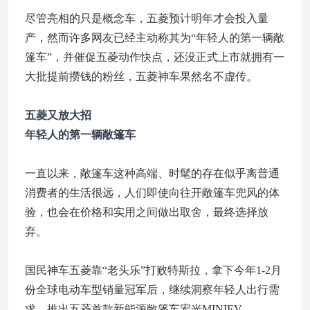
尽管亮相的只是概念车，五菱预计明年才会投入量
产，然而许多网友已经主动称其为“年轻人的第一辆敞
篷车”，并催促五菱动作快点，还没正式上市就拥有一
大批提前攒钱的粉丝，五菱神车果然名不虚传。
五菱又放大招
年轻人的第一辆敞篷车
一直以来，敞篷车这种高端、时髦的存在似乎离普通
消费者的生活很远，人们即使向往开敞篷车兜风的体
验，也会在价格和实用之间做出取舍，最终选择放
弃。
国民神车五菱靠“老头乐”打败特斯拉，拿下今年1-2月
份全球电动车型销量冠军后，继续洞察年轻人出行需
求，推出五菱首款新能源敞篷车宏光MINIEV