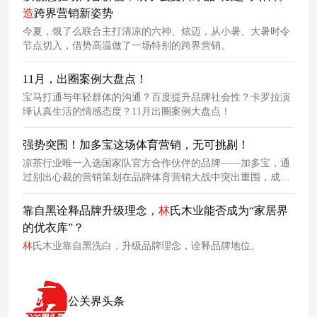
造
跨界营销新姿势
今夏，饿了么联合主打清凉的六神、炫迈，从小暑、大暑时令
节点切入，借势高温做了一场特别的跨界营销。
11月，出圈案例大盘点！
宝马打通与年轻群体的沟通？百度提升品牌社会性？卡罗拉演
绎认真生活的情感态度？11月出圈案例大盘点！
强势突围！加多宝这场体育营销，无可挑剔！
凉茶行业唯一入选国家队官方合作伙伴的品牌——加多宝，通
过别出心裁的营销策划在品牌体育营销大战中突出重围，成为
跨界体育圈的营销风向标。
靠自黑诠释品牌升级理念，
林
氏木业能否成为“家居界
的优衣库”？
林
氏木业靠自黑洗白，升级品牌理念，诠释品牌地位。
公关界头条