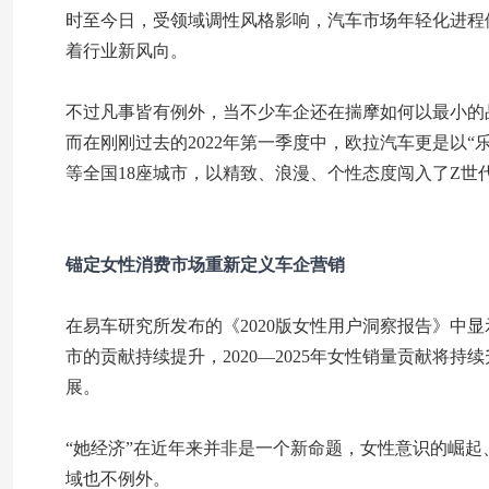
时至今日，受领域调性风格影响，汽车市场年轻化进程
着行业新风向。
不过凡事皆有例外，当不少车企还在揣摩如何以最小的
而在刚刚过去的2022年第一季度中，欧拉汽车更是以
等全国18座城市，以精致、浪漫、个性态度闯入了Z世
锚定女性消费市场
重新定义车企营销
在易车研究所发布的《2020版女性用户洞察报告》中
市的贡献持续提升，2020—2025年女性销量贡献将
展。
“她经济”在近年来并非是一个新命题，女性意识的崛
域也不例外。