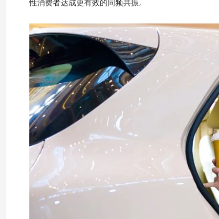
性消费者达成更有效的同频共振。