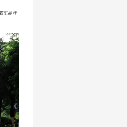
皆是豪车品牌