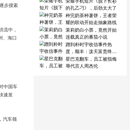
荣耀手机短片《脱下长衫
逐步摸索
的孔乙刁》，后劲太大了
种完奶茶种薯饼，王者荣
耀的联动开始走抽象路线
洪流中，
茉莉奶白小票，竟然开始
连载真正的番茄小说
州、海口
蹭到朴时宇收信事件热
度，顺丰：泼天富贵终于
轮到我了
星巴克翻车，员工被指侮
辱代言人周杰伦
对中国车
快速发
，汽车领