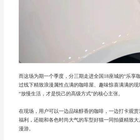
而这场为期一个季度，分三期走进全国18座城的“乐享
过线下精致浪漫属性点满的咖啡屋、趣味惊喜满满的现
“放慢生活，才是悦己的高级方式”的核心主张。
在现场，用户可以一边品味醇香的咖啡，一边打卡观赏
福利，还能和各色时尚大气的车型好猫一同拍摄精致大
漫游。