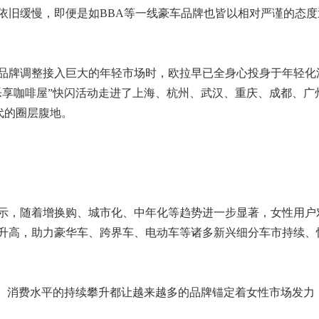
依旧缓慢，即便是如BBA等一线豪车品牌也皆以相对严谨的态度
品牌调整接入巨大的年轻市场时，欧拉早已全身心投身于年轻化
“乐享咖啡屋”快闪活动走进了上海、杭州、武汉、重庆、成都、广
代的圈层腹地。
显示，随着增换购、城市化、中年化等趋势进一步显著，女性用户
持续升高，助力豪华车、跨界车、电动车等诸多新兴细分车市持续、
起、消费水平的持续攀升都让越来越多的品牌锚定着女性市场发力