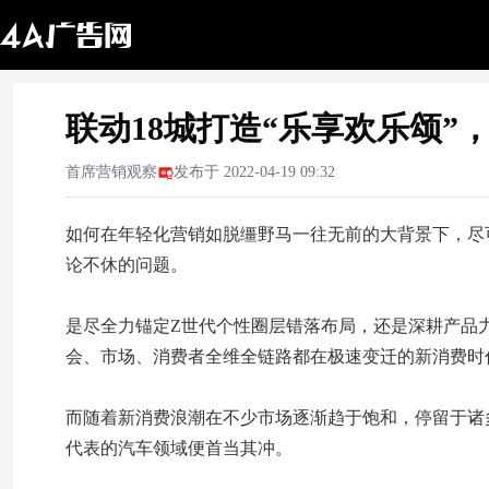
联动18城打造“乐享欢乐颂”
首席营销观察
发布于
2022-04-19 09:32
如何在年轻化营销如脱缰野马一往无前的大背景下，尽
论不休的问题。
是尽全力锚定Z世代个性圈层错落布局，还是深耕产品
会、市场、消费者全维全链路都在极速变迁的新消费时
而随着新消费浪潮在不少市场逐渐趋于饱和，停留于诸
代表的汽车领域便首当其冲。