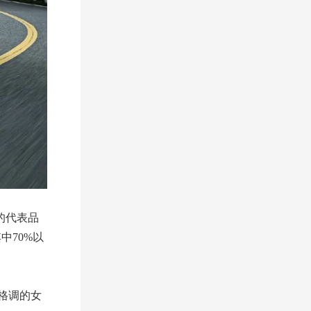
的代表品
中70%以
格调的女