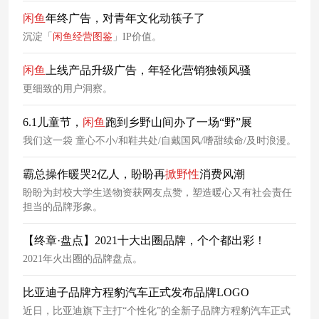
闲
鱼
年终广告，对青年文化动筷子了
沉淀「
闲
鱼
经营
图鉴
」IP价值。
闲
鱼
上线产品升级广告，年轻化营销独领风骚
更细致的用户洞察。
6.1儿童节，
闲
鱼
跑到乡野山间办了一场“野”展
我们这一袋 童心不小/和鞋共处/自戴国风/嗜甜续命/及时浪漫。
霸总操作暖哭2亿人，盼盼再
掀
野性
消费风潮
盼盼为封校大学生送物资获网友点赞，塑造暖心又有社会责任
担当的品牌形象。
【终章·盘点】2021十大出圈品牌，个个都出彩！
2021年火出圈的品牌盘点。
比亚迪子品牌方程豹汽车正式发布品牌LOGO
近日，比亚迪旗下主打“个性化”的全新子品牌方程豹汽车正式