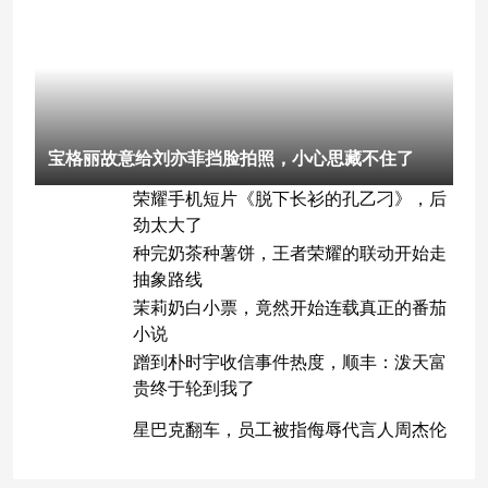
宝格丽故意给刘亦菲挡脸拍照，小心思藏不住了
荣耀手机短片《脱下长衫的孔乙刁》，后
劲太大了
种完奶茶种薯饼，王者荣耀的联动开始走
抽象路线
茉莉奶白小票，竟然开始连载真正的番茄
小说
蹭到朴时宇收信事件热度，顺丰：泼天富
贵终于轮到我了
星巴克翻车，员工被指侮辱代言人周杰伦