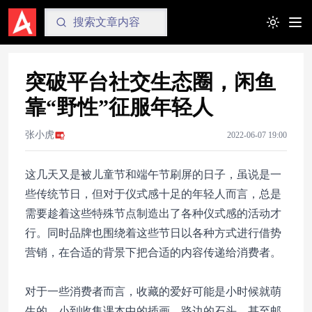
Toggle t
突破平台社交生态圈，闲鱼
靠“野性”征服年轻人
张小虎
2022-06-07 19:00
这几天又是被儿童节和端午节刷屏的日子，虽说是一
些传统节日，但对于仪式感十足的年轻人而言，总是
需要趁着这些特殊节点制造出了各种仪式感的活动才
行。同时品牌也围绕着这些节日以各种方式进行借势
营销，在合适的背景下把合适的内容传递给消费者。
对于一些消费者而言，收藏的爱好可能是小时候就萌
生的，小到收集课本中的插画，路边的石头，甚至邮