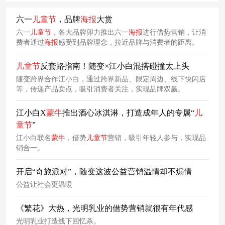
六一
儿童节
，品牌
海报
大赏
六一
儿童节
，各大品牌卯力推出六一
海报
进行借势营销，让消
费者通过
海报
感受到品牌理念，拉近品牌与消费者的距离。
儿童节
反套路指南！随变×江小白混搭碰撞太上头
随变跨界合作江小白，通过跨界新品、限定周边、线下快闪店
等，传递产品卖点，吸引消费者关注，实现品牌双赢。
江小白X
蒙牛
推出酒心冰淇淋，打造成年人的专属“
儿
童节
”
江小白联名
蒙牛
，借势
儿童节
营销，吸引年轻人参与，实现品
销合一。
开启“奇旅派对”，随变这波公益营销温情却不煽情
公益让社会更温暖
《繁花》大热，光明乳业的借势营销就很有年代感
光明乳业打造线下回忆杀。