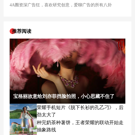
4A圈资深广告狂，喜欢研究创意，爱聊广告的所有八卦
推荐阅读
宝格丽故意给刘亦菲挡脸拍照，小心思藏不住了
荣耀手机短片《脱下长衫的孔乙刁》，后
劲太大了
种完奶茶种薯饼，王者荣耀的联动开始走
抽象路线