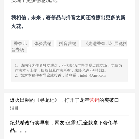
实现了更多创意玩法。
我相信，未来，奢侈品与抖音之间还将擦出更多的新
火花。
香奈儿
体验营销
抖音营销
《走进香奈儿》展览抖
音专场
1、该内容为作者独立观点，不代表4A广告网观点或立场，文章为
作者本人上传，版权归原作者所有，未经允许不得转载。
2、如对本稿件有异议或投诉，请联系：info@4Anet.com
爆火出圈的《寻龙记》，打开了龙年
营销
的突破口
泪目
纪梵希改行卖早餐，网友:仅需3元全款拿下奢侈单
品。。。