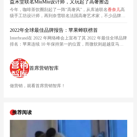
益禾堂联名MiuMiu设计师，又玩起了高奢擦边
满足感。
今年，咖啡茶饮圈刮起了一阵“高奢风”，从库迪联名
香奈儿
高
级手工坊设计师，再到奈雪联名法国高奢艺术家，不少品牌都
悄悄打起了奢侈品的“擦边球”。最近，益禾堂再次延续这种策
略，联名曾为MiuMiu、爱马仕、梵克雅宝等大牌设计过作品的
2022年全球最佳品牌报告：苹果蝉联榜首
高奢设计师Sophie Touzet！
Interbrand在 2022 年网络峰会上宣布了其 2022 年最佳全球品牌
排名：苹果连续 10 年保持第一的位置，而微软则超越亚马
逊，升至第二位。
首席营销智库
做营销，就看首席营销智库！
推荐阅读