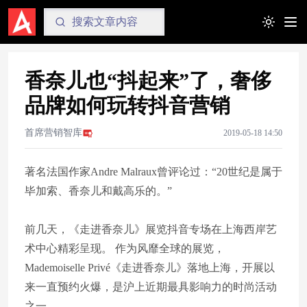
Toggle t
香奈儿也“抖起来”了，奢侈
品牌如何玩转抖音营销
首席营销智库
2019-05-18 14:50
著名法国作家Andre Malraux曾评论过：“20世纪是属于
毕加索、香奈儿和戴高乐的。”
前几天，《走进香奈儿》展览抖音专场在上海西岸艺
术中心精彩呈现。 作为风靡全球的展览，
Mademoiselle Privé《走进香奈儿》落地上海，开展以
来一直预约火爆，是沪上近期最具影响力的时尚活动
之一。