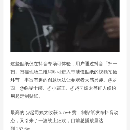
这些贴纸仅在抖音专场可体验，用户通过抖音「扫一
扫」扫描现场二维码即可进入带滤镜贴纸的视频拍摄
环节，丰富有趣的创意玩法让参观者大感兴趣。@罗
西、@临界十缨、@小霸王、@起司姨太等红人纷纷
用起定制贴纸。
最高的 @起司姨太收获 5.7w+ 赞，制贴纸发布抖音动
态，又引来了一波线上狂欢，目前总播放量达
到 257.6w 。