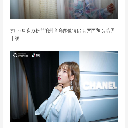
拥 1600 多万粉丝的抖音高颜值情侣 @罗西和 @临界
十缨