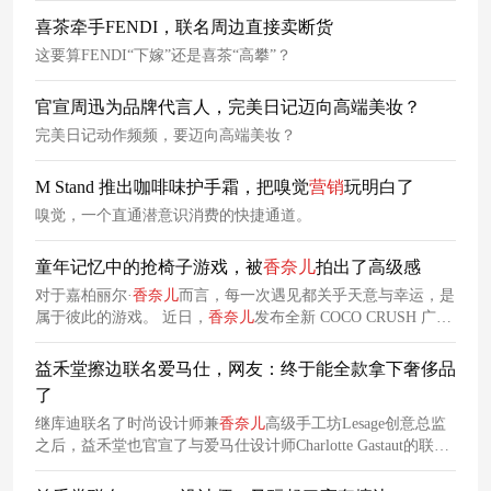
喜茶牵手FENDI，联名周边直接卖断货
这要算FENDI“下嫁”还是喜茶“高攀”？
官宣周迅为品牌代言人，完美日记迈向高端美妆？
完美日记动作频频，要迈向高端美妆？
M Stand 推出咖啡味护手霜，把嗅觉
营销
玩明白了
嗅觉，一个直通潜意识消费的快捷通道。
童年记忆中的抢椅子游戏，被
香奈儿
拍出了高级感
对于嘉柏丽尔·
香奈儿
而言，每一次遇见都关乎天意与幸运，是
属于彼此的游戏。 近日，
香奈儿
发布全新 COCO CRUSH 广告
影片，韩国歌手、
香奈儿
品牌形象大使 JENNIE；演员、品牌
形象大使 Lucy Boynton；演员 Amandla Stenberg等明星艺人汇
益禾堂擦边联名爱马仕，网友：终于能全款拿下奢侈品
集拍摄了一支特殊的广告短片。
了
继库迪联名了时尚设计师兼
香奈儿
高级手工坊Lesage创意总监
之后，益禾堂也官宣了与爱马仕设计师Charlotte Gastaut的联
动！归根到底，消费者并不在意自己是不是买到了奢侈品，而
是喜欢这种以一杯奶茶的平民价格就能全款拿下奢侈品平替的