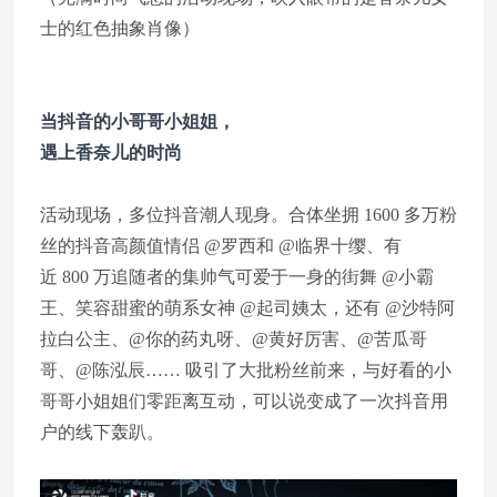
士的红色抽象肖像）
当抖音的小哥哥小姐姐，
遇上香奈儿的时尚
活动现场，多位抖音潮人现身。合体坐拥 1600 多万粉
丝的抖音高颜值情侣 @罗西和 @临界十缨、有
近 800 万追随者的集帅气可爱于一身的街舞 @小霸
王、笑容甜蜜的萌系女神 @起司姨太，还有 @沙特阿
拉白公主、@你的药丸呀、@黄好厉害、@苦瓜哥
哥、@陈泓辰…… 吸引了大批粉丝前来，与好看的小
哥哥小姐姐们零距离互动，可以说变成了一次抖音用
户的线下轰趴。