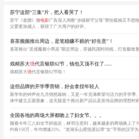
苏宁这部“三集”片，把人看哭了！
苏宁《老蹭》微
电影
广告深入洞察“乡镇留守父母”害怕孤独又不想
父爱更加感人，获得了广大用户的好评。
喜茶频频推出周边，是笔稳赚不赔的“好生意”！
喜茶推出“灵感魔都小男巫”限定周边，穿越民国时间线，打造极致
戏精苏大
强
代言银联62节，钱包又顶不住了......
戏精苏大
强
代言银联62节啦！
这些品牌的开学季营销，好会拿捏年轻人
新学年的钟声在九月悄然敲响，又是一年充满希望与活力的开学季
体中建立正面形象，这无疑是个推出新产品以及宣传品牌的理想时
年轻人群体。在这一现状下，借势开学季营销的试卷主题，往往是“
全国各地的商场大屏都吻上了妇女节。。。
随着今年三八妇女节的临近，林羽注意到，越来越多的商场换上了与
约有150万，年均增速25%。”龙湖乐山星悦荟以带“女”字旁的
是成为女性心声的 “扩音器”，用最朴素的方式传递性别平等与人文