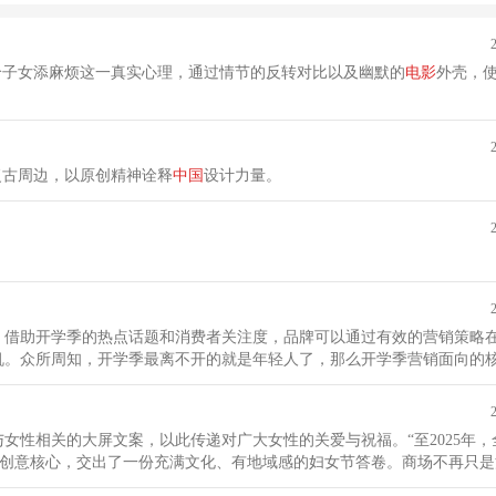
给子女添麻烦这一真实心理，通过情节的反转对比以及幽默的
电影
外壳，
复古周边，以原创精神诠释
中国
设计力量。
。借助开学季的热点话题和消费者关注度，品牌可以通过有效的营销策略
机。众所周知，开学季最离不开的就是年轻人了，那么开学季营销面向的
如何抓住年轻人的心”。
女性相关的大屏文案，以此传递对广大女性的关爱与祝福。“至2025年，
汉字为创意核心，交出了一份充满文化、有地域感的妇女节答卷。商场不再只
关怀。