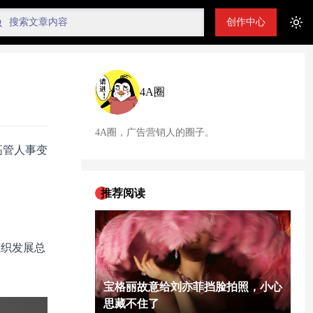
创作中心
Tog
4A圈
4A圈，广告营销人的圈子。
高管人事变
推荐阅读
和组织发展总
宝格丽故意给刘亦菲挡脸拍照，小心
思藏不住了