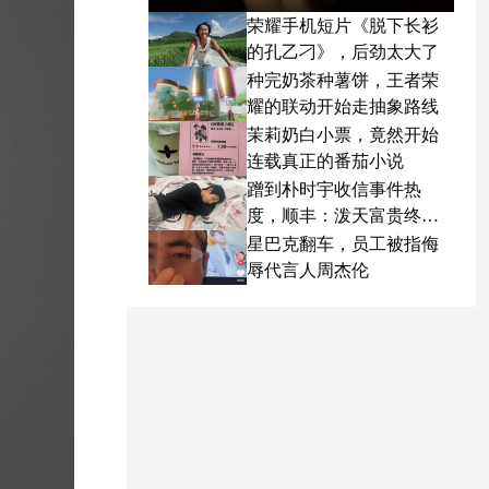
荣耀手机短片《脱下长衫
的孔乙刁》，后劲太大了
种完奶茶种薯饼，王者荣
耀的联动开始走抽象路线
茉莉奶白小票，竟然开始
连载真正的番茄小说
蹭到朴时宇收信事件热
度，顺丰：泼天富贵终于
轮到我了
星巴克翻车，员工被指侮
辱代言人周杰伦