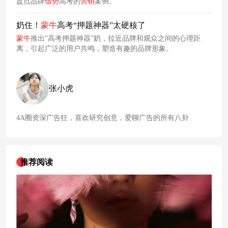
盘点品牌
借势
高考的
营销
案例。
奶住！
蒙牛
高考“押题神器”太硬核了
蒙牛
推出“高考押题神器”奶，拉近品牌和观众之间的心理距
离，引起广泛的用户共鸣，塑造有趣的品牌形象。
张小虎
4A圈资深广告狂，喜欢研究创意，爱聊广告的所有八卦
推荐阅读