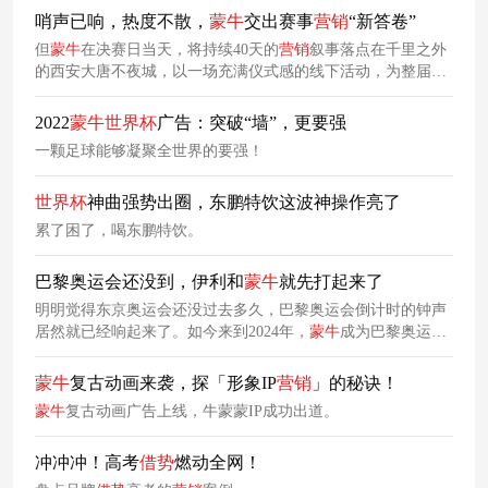
哨声已响，热度不散，
蒙牛
交出赛事
营销
“新答卷”
但
蒙牛
在决赛日当天，将持续40天的
营销
叙事落点在千里之外
的西安大唐不夜城，以一场充满仪式感的线下活动，为整届
世
界杯
营销
收官。绿茵场外，
蒙牛
在古都西安送出金球，为
世界
杯
圆满收官。作为全球乳制品行业唯一FIFA全球官方赞助商，
2022
蒙牛
世界杯
广告：突破“墙”，更要强
蒙牛
在世界杯赛道持续深耕，其意义早已超越了“赞助”本身。
一颗足球能够凝聚全世界的要强！
至此，
蒙牛
已经完成了用户的心智渗透。当赛场上的胜负已
定，
蒙牛
在赛事
营销
上的用心深耕，把瞬间的感动变成了长久
世界杯
神曲强势出圈，东鹏特饮这波神操作亮了
的共鸣，
累了困了，喝东鹏特饮。
巴黎奥运会还没到，伊利和
蒙牛
就先打起来了
明明觉得东京奥运会还没过去多久，巴黎奥运会倒计时的钟声
居然就已经响起来了。如今来到2024年，
蒙牛
成为巴黎奥运会
的TOP赞助商；伊利虽然不在国际奥委会的官方赞助体系内，
但作为中国体育代表团的合作伙伴，依然扮演着重要的角色。
蒙牛
复古动画来袭，探「形象IP
营销
」的秘诀！
很明显，这次伊利将重心放在了与中国代表团和焦点国家队、
蒙牛
复古动画广告上线，牛蒙蒙IP成功出道。
体育明星的合作上，事先抢占运动员C位。
冲冲冲！高考
借势
燃动全网！