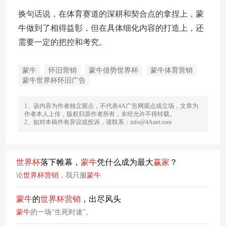
换句话说，在体育赛道的深耕和契合点的拿捏上，蒙
牛做到了相得益彰，但在具体细化内容的打造上，还
需要一定的把控和考究。
蒙牛
怀旧营销
蒙牛借势世界杯
蒙牛体育营销
蒙牛世界杯怀旧广告
1、该内容为作者独立观点，不代表4A广告网观点或立场，文章为
作者本人上传，版权归原作者所有，未经允许不得转载。
2、如对本稿件有异议或投诉，请联系：info@4Anet.com
世界杯
落下帷幕，
蒙牛
凭什么成为最大
赢家
？
论
世界杯
营销
，我只服
蒙牛
蒙牛
的
世界杯
营销
，出尽风头
蒙牛
的一场“生死时速”。