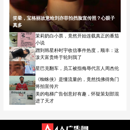
笑晕，宝格丽故意给刘亦菲拍挡脸宣传照？心眼子
真多
茉莉奶白小票，竟然开始连载真正的番茄
小说
蹭到韩星朴时宇收信事件热度，顺丰：这
泼天富贵终于轮到我了
星巴克翻车，员工被指侮辱代言人周杰伦
《蜘蛛侠》是懂流量的，竟然找佛得角门
将拍宣传片
美的电梯广告创意好有趣，怀疑策划部混
进了天才