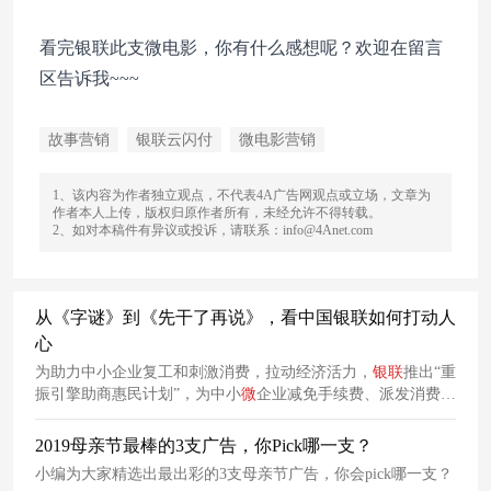
看完银联此支微电影，你有什么感想呢？欢迎在留言
区告诉我~~~
故事营销
银联云闪付
微电影营销
1、该内容为作者独立观点，不代表4A广告网观点或立场，文章为
作者本人上传，版权归原作者所有，未经允许不得转载。
2、如对本稿件有异议或投诉，请联系：info@4Anet.com
从《字谜》到《先干了再说》，看中国银联如何打动人
心
为助力中小企业复工和刺激消费，拉动经济活力，
银联
推出“重
振引擎助商惠民计划”，为中小
微
企业减免手续费、派发消费券
刺激消费、助力行业复苏等等，并上线
云
闪
付
8.0版本助力商家
线上运营。
2019母亲节最棒的3支广告，你Pick哪一支？
小编为大家精选出最出彩的3支母亲节广告，你会pick哪一支？