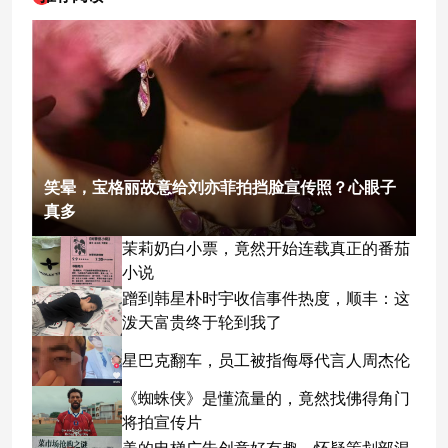
笑晕，宝格丽故意给刘亦菲拍挡脸宣传照？心眼子
真多
茉莉奶白小票，竟然开始连载真正的番茄
小说
蹭到韩星朴时宇收信事件热度，顺丰：这
泼天富贵终于轮到我了
星巴克翻车，员工被指侮辱代言人周杰伦
《蜘蛛侠》是懂流量的，竟然找佛得角门
将拍宣传片