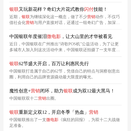
银联
又玩新花样？奇幻大片花式教你
闪
付
技能！
近期，
银联
为继续深化这一概念，做了不少
营销
动作，不仅巧
借社会化
营销
与用户直接对话，还通过一组奇幻广告，加深用
户记忆。
中国银联年度催泪
微
电影
，让大山里的才华被看见
近日，中国银联在广州推出“诗歌POS机”公益活动，为了让更
多城市人加入到这次活动中来，中国银联还拍摄了一支年度催
泪
微
电影
——《普杰的冬天》，呼吁大众一起关注留守儿童教
育，让大山里的才华被看见。
银联
62节盛大开启，百万让利惠民先行
中国银联打造属于自己的62节，凭借自己的特点与洞察创意出
圈，利用自己的品牌资源撬动最大限度的曝光。
魔性创意+
营销
闭环，助力
银联
成为双12最大黑马！
中国银联双十二
营销
出圈。
银联
重新定义双12，开启冬季「热血」
营销
中国银联推出了一支
微
电影
《疯狂的回报》，为双十二大战做
足准备。