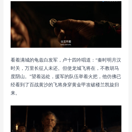
看着满城的龟兹白发军，卢十四吟唱道：“秦时明月汉
时关，万里长征人未还。但使龙城飞将在，不教胡马
度阴山。”望着远处，援军的队伍举着火把，他仿佛已
经看到了百战黄沙的飞将身穿黄金甲攻破楼兰凯旋归
来。