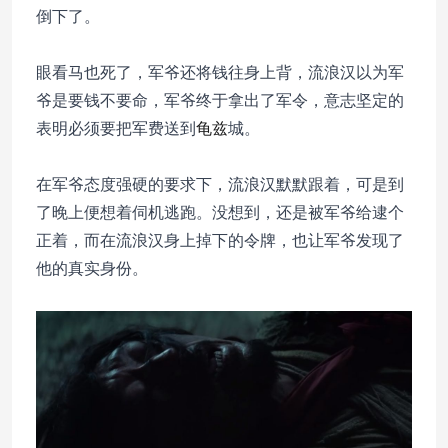
倒下了。
眼看马也死了，军爷还将钱往身上背，流浪汉以为军
爷是要钱不要命，军爷终于拿出了军令，意志坚定的
表明必须要把军费送到
龟兹
城。
在军爷态度强硬的要求下，流浪汉默默跟着，可是到
了晚上便想着伺机逃跑。没想到，还是被军爷给逮个
正着，而在流浪汉身上掉下的令牌，也让军爷发现了
他的真实身份。