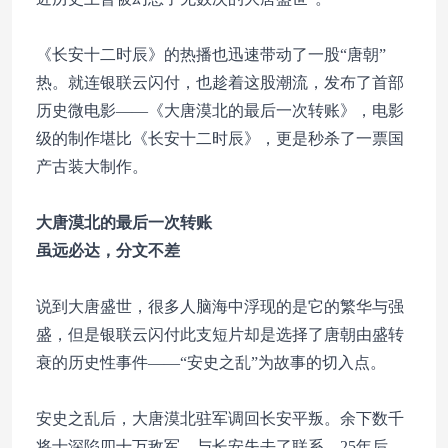
《长安十二时辰》的热播也迅速带动了一股“唐朝”
热。就连银联云闪付，也趁着这股潮流，发布了首部
历史微电影——《大唐漠北的最后一次转账》，电影
级的制作堪比《长安十二时辰》，更是秒杀了一票国
产古装大制作。
大唐漠北的最后一次转账
虽远必达，分文不差
说到大唐盛世，很多人脑海中浮现的是它的繁华与强
盛，但是银联云闪付此支短片却是选择了唐朝由盛转
衰的历史性事件——“安史之乱”为故事的切入点。
安史之乱后，大唐漠北驻军调回长安平叛。余下数千
将士深陷四十万敌军，与长安失去了联系。25年后，