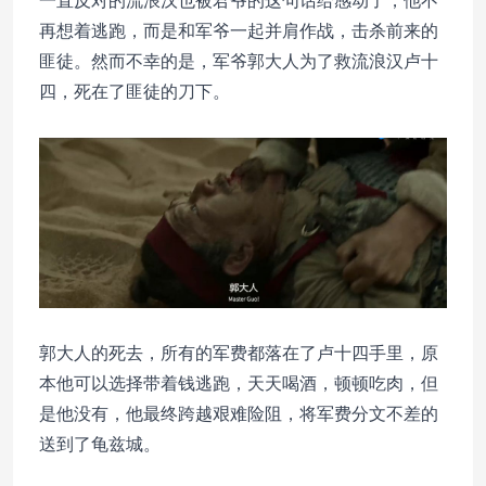
一直反对的流浪汉也被君爷的这句话给感动了，他不
再想着逃跑，而是和军爷一起并肩作战，击杀前来的
匪徒。然而不幸的是，军爷郭大人为了救流浪汉卢十
四，死在了匪徒的刀下。
郭大人的死去，所有的军费都落在了卢十四手里，原
本他可以选择带着钱逃跑，天天喝酒，顿顿吃肉，但
是他没有，他最终跨越艰难险阻，将军费分文不差的
送到了龟兹城。