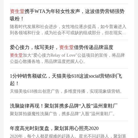
方药企津村（Tsumura）和食品公司可果美（KAGOME）分别
合作研发美容相关的营养补充剂和饮料。产品将在2024年2月
资生堂
携手WTA为年轻女性发声，这波借势营销强势
上线日本市场，2025年或将推广至
中国
等亚洲地区。
吸粉！
随着时代发展和社会进步，女性地位逐步提高，如今普遍进入
到各领域和行业，成为社会不可或缺的组成部分，但在现实生
活中，女性群体依然会受到世俗道德标准的约束。
资生堂
携手
WTA，助力女性群体为自己发声。
爱心接力，续写美好，
资生堂
借势传递品牌温度
资生堂
加大“爱心接力Relay of Love”公益项目的宣传，将品牌
公益心散播各地，用品牌温度把握人心。
1分钟销售额破亿，天猫美妆618这波social营销6到飞
起！
天猫美妆618推出创意广告，多维度传播，实现现象级营销。
洗脑旋律再现！聚划算携多品牌“入股”温州童鞋厂
聚划算拍摄魔性洗脑广告，携多品牌“入股”温州童鞋厂。
年度高光时刻复盘，聚划算用心照亮2020
2020年，每个人都是艰难的赶路人。星光不问赶路人，聚划算