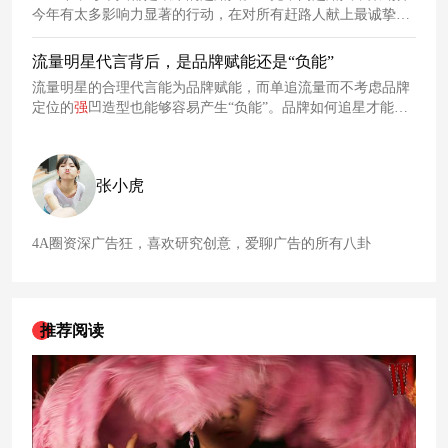
今年有太多影响力显著的行动，在对所有赶路人献上最诚挚的
敬意后，一起来看看聚划算这一年是如何持续释放能量和价值
的。
流量明星代言背后，是品牌赋能还是“负能”
流量明星的合理代言能为品牌赋能，而单追流量而不考虑品牌
定位的
强
凹造型也能够容易产生“负能”。品牌如何追星才能产
生1+1>2的效应，是流量当道的今天需要正确厘清的事实。
张小虎
4A圈资深广告狂，喜欢研究创意，爱聊广告的所有八卦
推荐阅读