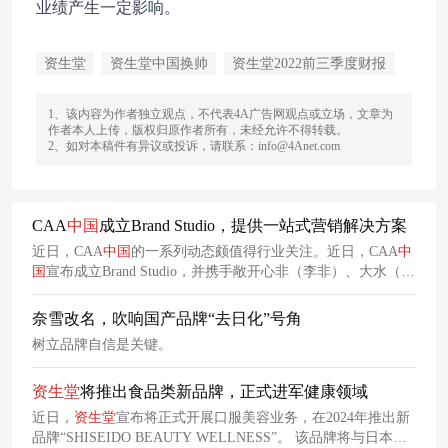
业绩产生一定影响。
资生堂
资生堂中国换帅
资生堂2022前三季度财报
1、该内容为作者独立观点，不代表4A广告网观点或立场，文章为
作者本人上传，版权归原作者所有，未经允许不得转载。
2、如对本稿件有异议或投诉，请联系：info@4Anet.com
CAA
中国
成立Brand Studio，提供一站式营销解决方案
近日，CAA
中国
的一系列动态颇值得行业关注。近日，CAA
中
国
宣布成立Brand Studio，并携手敞开心非（李非）、大水（李
霄峰）、煅影炼金（曹保平）、
幻
星（张琪）、啼声（程
亮）、一石（冯宇超）六家导演厂牌及CiaoAnimation（邹四
奈雪改名，吹响国产品牌“去日化”号角
维）和放影未来（雷磊）两家动画厂牌开展首批合作，为品牌
树立品牌自信是关键。
提供一站式营销解决方案。
资生堂
将推出食品类新品牌，正式进军健康领域
近日，
资生堂
宣布将正式开展口服美容业务，在2024年推出新
品牌“SHISEIDO BEAUTY WELLNESS”。 该品牌将与日本
汉