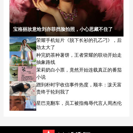
宝格丽故意给刘亦菲挡脸拍照，小心思藏不住了
荣耀手机短片《脱下长衫的孔乙刁》，后
劲太大了
种完奶茶种薯饼，王者荣耀的联动开始走
抽象路线
茉莉奶白小票，竟然开始连载真正的番茄
小说
蹭到朴时宇收信事件热度，顺丰：泼天富
贵终于轮到我了
星巴克翻车，员工被指侮辱代言人周杰伦