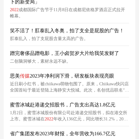
下的新变局」
2022
成都国际广告节于11月8日在成都尼依格罗酒店正式拉开
帷幕。
笑不活了！肛泰乱入冬奥，拍了支全是屁股的广告！
肛泰乱入，拍了支屁股含量太高的广告。
蹭完奢侈品蹭电影，王小卤贺岁大片给我笑发财了
二创脑洞够大，素材永远不缺。
思美
传媒
2023年净利润下滑，研发板块表现亮眼
近日刷小红书，被chiikawa萌物包围了。原来，Chiikawa快闪店
全国首站于最近登陆上海静安大悦城。此次，名创优品联名“新
晋顶流”Chiikawa为中国首发，涵盖毛绒公仔、生活用品、包饰
等多款联名产品，快闪首日即吸引大量消费者，活动现场火
蜜雪冰城赴港递交招股书，广告支出高达1.8亿元
爆。该消息一出，迅速引起网友关注.名创优品 x chiikawa 新品
1月2日，蜜雪冰城股份有限公司赴港递交招股书，拟在港交所
此前，中国的粉丝想要拥有Chiikawa周边只能在二手
平台
上高
上市。蜜雪冰城在
2022
年收入136亿元，同比增长31.2%，2023
价购买。名创优品X Chiikawa主题快闪系列活动，将于4月1日
年前三季度收入154亿元，同比增长46%，净利润分别同比增长
在北京朝阳大悦城、上海五角场合生汇同步落地。
5.3%及51.1%。值得注意的是，蜜雪冰城的广告营销支出也有
省广集团发布2023年财报，全年营收为166.7亿元
了明显的涨幅。 2021年
品牌
营销支出为5320万元到
2022
年增加