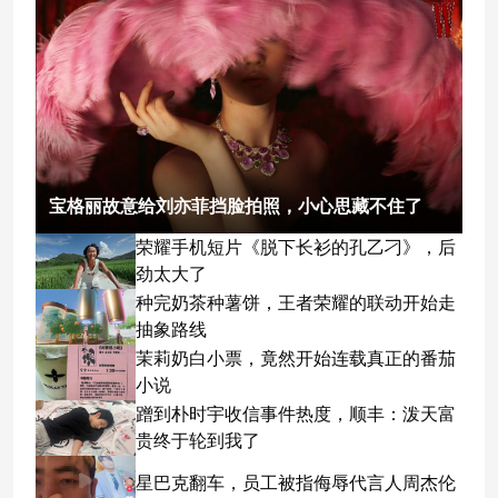
宝格丽故意给刘亦菲挡脸拍照，小心思藏不住了
荣耀手机短片《脱下长衫的孔乙刁》，后
劲太大了
种完奶茶种薯饼，王者荣耀的联动开始走
抽象路线
茉莉奶白小票，竟然开始连载真正的番茄
小说
蹭到朴时宇收信事件热度，顺丰：泼天富
贵终于轮到我了
星巴克翻车，员工被指侮辱代言人周杰伦