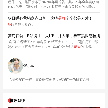
近日，省广集团发布了2023年年度报告，其2023年全年营收为
到了6990万元，后面的涨幅更加厉害，截止到2023年前三季
166.7亿元，同比增长14.2%；归属于上市公司股东的扣除非经
度，蜜雪冰城高达1.8亿
常性损益的净利润为1.33亿元，比去年同期减少15.92%。2023
年，省广集团海外的营业收入为35.90亿元，同比增长18.25%，
冬日暖心营销盘点出炉，这些
品牌
个个都是人才！
占本年度总营收的21.54%。
品牌
营销大盘点。
梦幻联动！B站携手百大UP主拜大年，春节氛围感拉满
B站官方邀请了2021年各位 B 站百大 UP 主，一同拍摄了一部
贺岁大片《百大拜大年》，给B站的粉丝带去
新春
的祝福。
张小虎
4A圈资深广告狂，喜欢研究创意，爱聊广告的所有八卦
推荐阅读