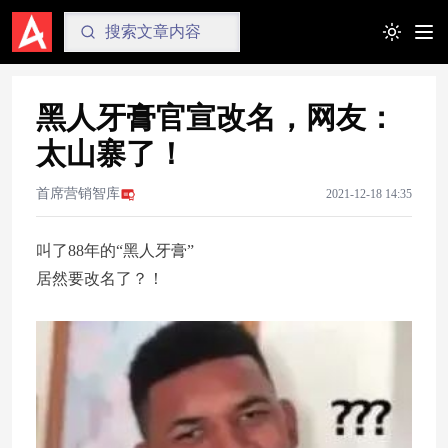
Toggle t
黑人牙膏官宣改名，网友：
太山寨了！
首席营销智库
2021-12-18 14:35
叫了88年的“黑人牙膏”
居然要改名了？！