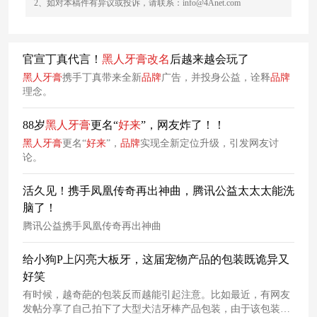
2、如对本稿件有异议或投诉，请联系：info@4Anet.com
官宣丁真代言！
黑人
牙膏
改名
后越来越会玩了
黑人
牙膏
携手丁真带来全新
品牌
广告，并投身公益，诠释
品牌
理念。
88岁
黑人
牙膏
更名“
好
来
”，网友炸了！！
黑人
牙膏
更名“
好
来
”，
品牌
实现全新定位升级，引发网友讨
论。
活久见！携手凤凰传奇再出神曲，腾讯公益太太太能洗
脑了！
腾讯公益携手凤凰传奇再出神曲
给小狗P上闪亮大板牙，这届宠物产品的包装既诡异又
好笑
有时候，越奇葩的包装反而越能引起注意。比如最近，有网友
发帖分享了自己拍下了大型犬洁牙棒产品包装，由于该包装直