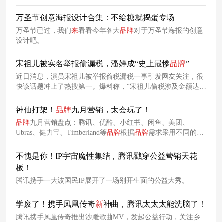
接给狗P上了人类的大板牙，而且还有闪闪发亮的笑容特效，
整个画面过于诡异，立刻引发了网友围观。
万圣节创意海报设计合集：不给糖就捣蛋专场
万圣节已过，我们
来
看看今年各大
品牌
对于万圣节海报的创意
设计吧。
宋祖儿被实名举报偷漏税，潘婷成“史上最惨
品牌
”
近日消息，演员宋祖儿被举报偷税漏税一事引发网友关注，很
快该话题冲上了热搜第一。爆料称，“宋祖儿偷税涉及金额达
4500万，已经被约谈。”在被爆出偷税漏税的前一天，潘婷刚刚
官宣宋祖儿为其代言人。如今，潘婷已经将宋祖儿官宣微博删
神仙打架！
品牌
九月营销，太会玩了！
除了。
品牌
九月营销盘点：腾讯、优酷、小红书、闲鱼、美团、
Ubras、健力宝、Timberland等
品牌
根据
品牌
需求采用不同的营
销策略，推广
品牌
态度，提升
品牌
内涵，拉近与消费者之间的
联系。
不愧是你！IP宇宙魔性集结，腾讯戳穿公益营销天花
板！
腾讯携手一大波国民IP展开了一场别开生面的公益大秀。
学废了！携手凤凰传奇
新
神曲，腾讯太太太能洗脑了！
腾讯携手凤凰传奇推出沙雕歌曲MV，发起公益行动，关注乡