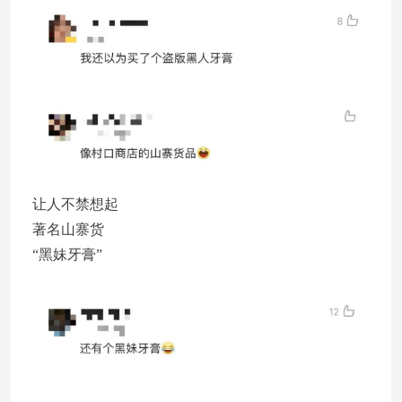
让人不禁想起
著名山寨货
“黑妹牙膏”