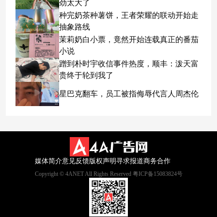
劲太大了
种完奶茶种薯饼，王者荣耀的联动开始走
抽象路线
茉莉奶白小票，竟然开始连载真正的番茄
小说
蹭到朴时宇收信事件热度，顺丰：泼天富
贵终于轮到我了
星巴克翻车，员工被指侮辱代言人周杰伦
媒体简介
意见反馈
版权声明
寻求报道
商务合作
Copyright © 4ANET All Rights Reserved 粤ICP备15083824号