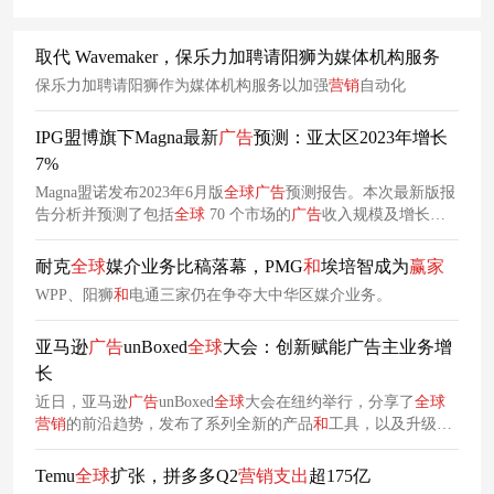
取代 Wavemaker，保乐力加聘请阳狮为媒体机构服务
保乐力加聘请阳狮作为媒体机构服务以加强
营销
自动化
IPG盟博旗下Magna最新
广告
预测：亚太区2023年增长
7%
Magna盟诺发布2023年6月版
全球
广告
预测报告。本次最新版报
告分析并预测了包括
全球
70 个市场的
广告
收入规模及增长。
继2022年增长5%之后，中国媒体主的
广告
收入将在今年增长
8%，有望达到1万亿元人民币。
耐克
全球
媒介业务比稿落幕，PMG
和
埃培智成为
赢家
WPP、阳狮
和
电通三家仍在争夺大中华区媒介业务。
亚马逊
广告
unBoxed
全球
大会：创新赋能广告主业务增
长
近日，亚马逊
广告
unBoxed
全球
大会在纽约举行，分享了
全球
营销
的前沿趋势，发布了系列全新的产品
和
工具，以及升级更
新解决方案。
Temu
全球
扩张，拼多多Q2
营销
支出
超175亿