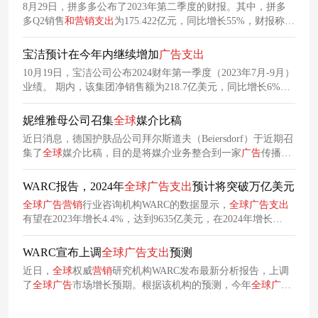
8月29日，拼多多公布了2023年第二季度的财报。其中，拼多
多Q2销售
和
营销
支出
为175.422亿元，同比增长55%，财报称源
于促销
和
广告
活动
支出
增加
宝洁预计在今年内继续增加
广告
支出
10月19日，宝洁公司公布2024财年第一季度（2023年7月-9月）
业绩。 期内，该集团净销售额为218.7亿美元，同比增长6%，
有机销售额增长7%，高于分析师预期的5.8%；净利润达45.56
亿美元，上年同期为39.4亿美元；毛利率为52%，高于分析师
妮维雅母公司召集
全球
媒介比稿
预期的49.3%。 从数据来看，无论是净销售额还是净利润，均
近日消息，德国护肤品公司拜尔斯道夫（Beiersdorf）于近期召
创下同期历史新高。 值得关注的是，本季度将
广告
支出
增加
集了
全球
媒介比稿，目的是将媒介业务整合到一家
广告
传播集
4.4
团名下。 拜尔斯道夫旗下拥有包括妮维雅、优色林以及莱伯妮
等品牌。
WARC报告，2024年
全球
广告
支出
预计将突破万亿美元
全球
广告
营销
行业咨询机构WARC的数据显示，
全球
广告
支出
有望在2023年增长4.4%，达到9635亿美元，在2024年增长
8.2%，超过1万亿美元，但只有五家公司将承担这一重量。
2024年将成为
支出
突破万亿美元大关的第一年。
WARC宣布上调
全球
广告
支出
预测
近日，
全球
权威
营销
研究机构WARC发布最新分析报告，上调
了
全球
广告
市场增长预期。根据该机构的预测，今年
全球
广告
支出
将实现7.4%的增长，规模达到1.17万亿美元，这一预测较6
月份的数据提升了1.2个百分点，显示出
全球
广告
市场更强的复