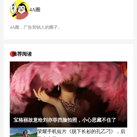
苏韧性与增长潜力。
4A圈
4A圈，广告营销人的圈子。
推荐阅读
宝格丽故意给刘亦菲挡脸拍照，小心思藏不住了
荣耀手机短片《脱下长衫的孔乙刁》，后